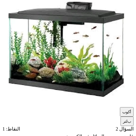
أ
كوب
ب
لتر
السؤال 2
النقاط: 1