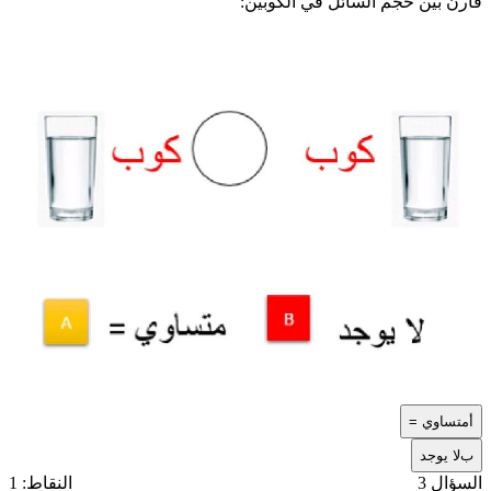
قارن بين حجم السائل في الكوبين:
أ
متساوي =
ب
لا يوجد
السؤال 3
النقاط: 1