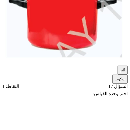
أ
لتر
ب
كوب
السؤال 17
النقاط: 1
اختر وحدة القياس: