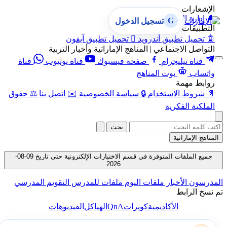
الإشعارات
🔔
إدارة الإشعارات
G
تسجيل الدخول
التطبيقات
🤖
تحميل تطبيق أندرويد

تحميل تطبيق آيفون
التواصل الاجتماعي | المناهج الإماراتية وأخبار التربية
قناة تيليجرام
صفحة فيسبوك
قناة يوتيوب
قناة
واتساب
بوت المناهج
روابط مهمة
📄
شروط الاستخدام
🔒
سياسة الخصوصية
✉️
اتصل بنا
⚖️
حقوق
الملكية الفكرية
بحث
المناهج الإماراتية
جميع الملفات المتوفرة في قسم الاختبارات الإلكترونية حتى تاريخ 09-08-
2026
المدرسون
الأخبار
ملفات اليوم
ملفات للمدرس
التقويم المدرسي
تم نسخ الرابط
QnA
الأكاديمية
كويزات
الهياكل
الفيديوهات