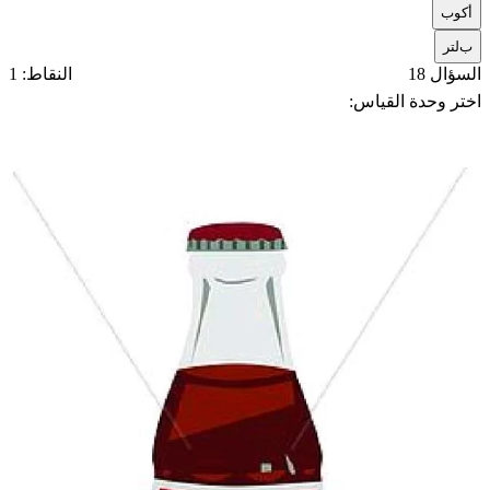
أ
كوب
ب
لتر
السؤال 18
النقاط: 1
اختر وحدة القياس: