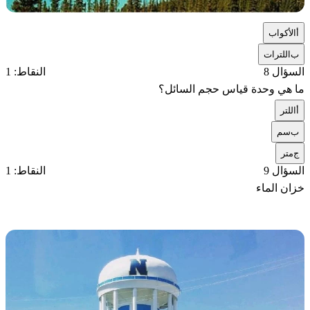
أ
الأكواب
ب
اللترات
السؤال 8
النقاط: 1
ما هي وحدة قياس حجم السائل؟
أ
اللتر
ب
سم
ج
متر
السؤال 9
النقاط: 1
خزان الماء