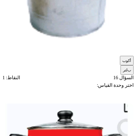
أ
كوب
ب
لتر
السؤال 16
النقاط: 1
اختر وحدة القياس: