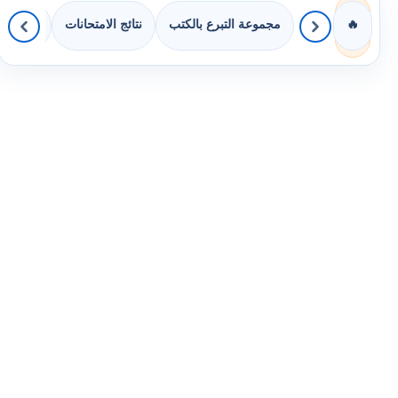
مجموعة التبرع بالكتب
نتائج الامتحانات
كويزات 
🔥