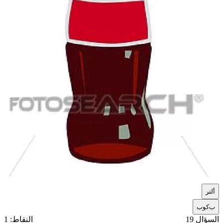
أ
لتر
ب
كوب
السؤال 19
النقاط: 1