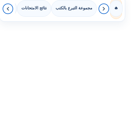
مجموعة التبرع بالكتب
نتائج الامتحانات
كويزات 
🔥