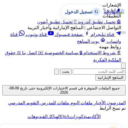
الإشعارات
🔔
إدارة الإشعارات
G
تسجيل الدخول
التطبيقات
🤖
تحميل تطبيق أندرويد

تحميل تطبيق آيفون
التواصل الاجتماعي | المناهج الإماراتية وأخبار التربية
قناة تيليجرام
صفحة فيسبوك
قناة يوتيوب
قناة
واتساب
بوت المناهج
روابط مهمة
📄
شروط الاستخدام
🔒
سياسة الخصوصية
✉️
اتصل بنا
⚖️
حقوق
الملكية الفكرية
بحث
المناهج الإماراتية
جميع الملفات المتوفرة في قسم الاختبارات الإلكترونية حتى تاريخ 09-08-
2026
المدرسون
الأخبار
ملفات اليوم
ملفات للمدرس
التقويم المدرسي
تم نسخ الرابط
QnA
الأكاديمية
كويزات
الهياكل
الفيديوهات