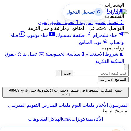
الإشعارات
🔔
إدارة الإشعارات
G
تسجيل الدخول
التطبيقات
🤖
تحميل تطبيق أندرويد

تحميل تطبيق آيفون
التواصل الاجتماعي | المناهج الإماراتية وأخبار التربية
قناة تيليجرام
صفحة فيسبوك
قناة يوتيوب
قناة
واتساب
بوت المناهج
روابط مهمة
📄
شروط الاستخدام
🔒
سياسة الخصوصية
✉️
اتصل بنا
⚖️
حقوق
الملكية الفكرية
بحث
المناهج الإماراتية
جميع الملفات المتوفرة في قسم الاختبارات الإلكترونية حتى تاريخ 09-08-
2026
المدرسون
الأخبار
ملفات اليوم
ملفات للمدرس
التقويم المدرسي
تم نسخ الرابط
QnA
الأكاديمية
كويزات
الهياكل
الفيديوهات