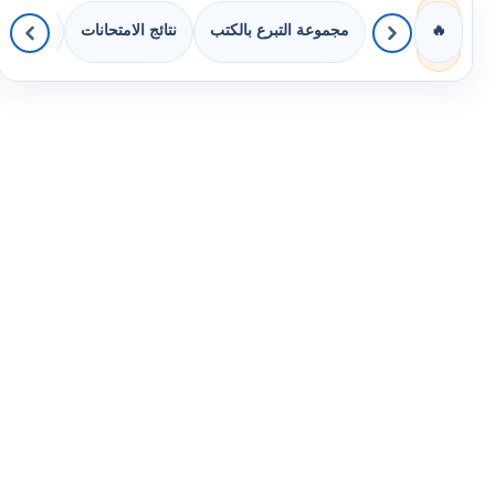
مجموعة التبرع بالكتب
نتائج الامتحانات
كويزات 
🔥