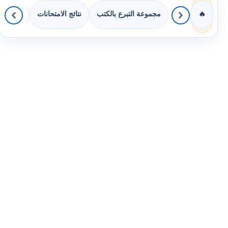
مجموعة التبرع بالكتب
نتائج الامتحانات
كويزات 
🔥