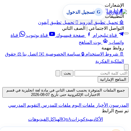
الإشعارات
🔔
إدارة الإشعارات
G
تسجيل الدخول
التطبيقات
🤖
تحميل تطبيق أندرويد

تحميل تطبيق آيفون
التواصل الاجتماعي | الصف الثاني
قناة تيليجرام
صفحة فيسبوك
قناة يوتيوب
قناة
واتساب
بوت المناهج
روابط مهمة
📄
شروط الاستخدام
🔒
سياسة الخصوصية
✉️
اتصل بنا
⚖️
حقوق
الملكية الفكرية
بحث
المناهج الإماراتية
جميع الملفات المتوفرة بحسب الصف الثاني في مادة لغة انجليزية في قسم
الاختبارات الإلكترونية حتى تاريخ 07-08-2026
المدرسون
الأخبار
ملفات اليوم
ملفات للمدرس
التقويم المدرسي
تم نسخ الرابط
QnA
الأكاديمية
كويزات
الهياكل
الفيديوهات