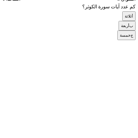
كم عدد آيات سورة الكوثر؟
أ
ثلاثة
ب
أربعة
ج
خمسة