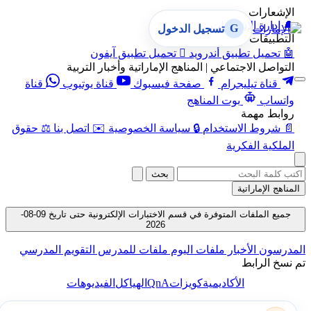
الإشعارات
🔔
إدارة الإشعارات
G
تسجيل الدخول
التطبيقات
🤖
تحميل تطبيق أندرويد

تحميل تطبيق آيفون
التواصل الاجتماعي | المناهج الإماراتية وأخبار التربية
قناة تيليجرام
صفحة فيسبوك
قناة يوتيوب
قناة
واتساب
بوت المناهج
روابط مهمة
📄
شروط الاستخدام
🔒
سياسة الخصوصية
✉️
اتصل بنا
⚖️
حقوق
الملكية الفكرية
بحث
المناهج الإماراتية
جميع الملفات المتوفرة في قسم الاختبارات الإلكترونية حتى تاريخ 09-08-
2026
المدرسون
الأخبار
ملفات اليوم
ملفات للمدرس
التقويم المدرسي
تم نسخ الرابط
QnA
الأكاديمية
كويزات
الهياكل
الفيديوهات