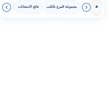
مجموعة التبرع بالكتب
نتائج الامتحانات
كويزات 
🔥