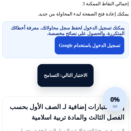
إجمالي النقاط الممكنة
3
يمكنك إعادة فتح الصفحة لبدء المحاولة من جديد.
يمكنك تسجيل الدخول لحفظ سجل محاولاتك، معرفة أخطائك
المتكررة، والحصول على نصائح مخصصة.
تسجيل الدخول باستخدام Google
الاختبار التالي: التسامح
0%
إليك اختبارات إضافية لـ الصف الأول بحسب
0/3
الفصل الثالث والمادة تربية اسلامية
لا يتم عرض هذا الجزء إلا عند النزول إليه، لتخفيف تحميل