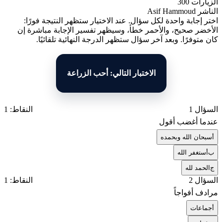
الزيارات
300
الناشر
Asif Hammoud
اختر إجابة واحدة لكل سؤال. عند الاختيار ستظهر النتيجة فورًا:
الأخضر صحيح، والأحمر خطأ، وسيظهر تفسير الإجابة مباشرة إن
كان متوفرًا. وبعد آخر سؤال ستظهر الدرجة النهائية تلقائيًا.
الاختبار التالي: أحب الزراعة
السؤال 1
النقاط: 1
عندما أغضب أقول
أ
سبحان الله وبحمده
ب
أستغفر الله
ج
الحمد لله
السؤال 2
النقاط: 1
مرادف أفواجاً
أ
جماعات