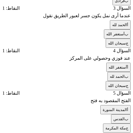
ب
فرادى
السؤال 3
النقاط: 1
عندما أرى نمل يكون جسر لعبور الطريق نقول
أ
الحمد لله
ب
أستغفر الله
ج
سبحان الله
السؤال 4
النقاط: 1
عند فوزي وحصولي على المركز
أ
أستغفر الله
ب
الحمد لله
ج
سبحان الله
السؤال 5
النقاط: 1
الفتح المقصود به فتح
أ
المدينة المنورة
ب
القدس
ج
مكة المكرمة