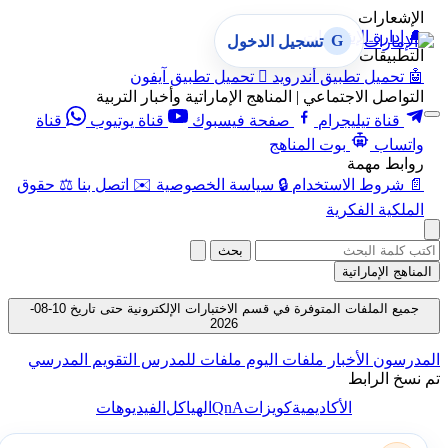
الإشعارات
🔔
إدارة الإشعارات
G
تسجيل الدخول
التطبيقات
🤖
تحميل تطبيق أندرويد

تحميل تطبيق آيفون
التواصل الاجتماعي | المناهج الإماراتية وأخبار التربية
قناة تيليجرام
صفحة فيسبوك
قناة يوتيوب
قناة
واتساب
بوت المناهج
روابط مهمة
📄
شروط الاستخدام
🔒
سياسة الخصوصية
✉️
اتصل بنا
⚖️
حقوق
الملكية الفكرية
بحث
المناهج الإماراتية
جميع الملفات المتوفرة في قسم الاختبارات الإلكترونية حتى تاريخ 10-08-
2026
المدرسون
الأخبار
ملفات اليوم
ملفات للمدرس
التقويم المدرسي
تم نسخ الرابط
QnA
الأكاديمية
كويزات
الهياكل
الفيديوهات