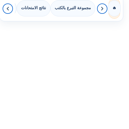
مجموعة التبرع بالكتب
نتائج الامتحانات
كويزات 
🔥