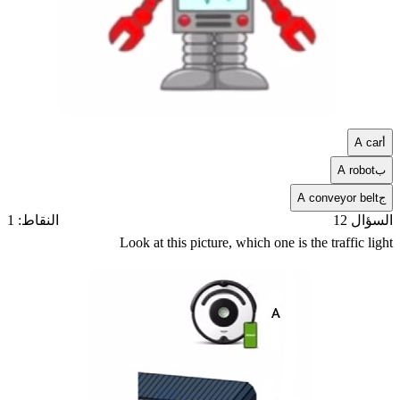
أ
A car
ب
A robot
ج
A conveyor belt
السؤال 12
النقاط: 1
Look at this picture, which one is the traffic light