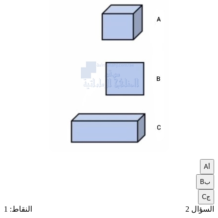
أ
A
ب
B
ج
C
السؤال 2
النقاط: 1