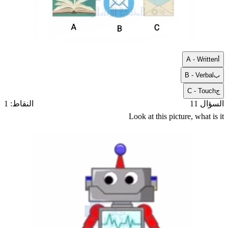
أ
A - Written
ب
B - Verbal
ج
C - Touch
السؤال 11
النقاط: 1
Look at this picture, what is it