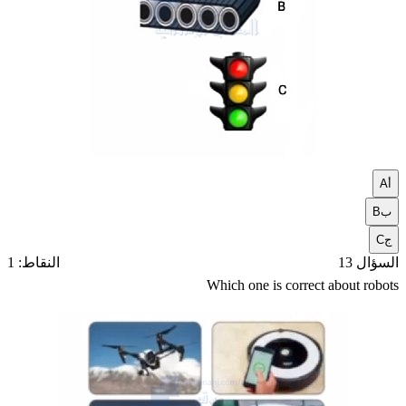
أ
A
ب
B
ج
C
السؤال 13
النقاط: 1
Which one is correct about robots