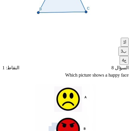
أ
1
ب
3
ج
4
السؤال 8
النقاط: 1
Which picture shows a happy face