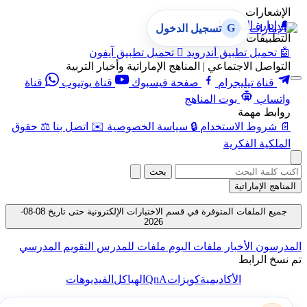
الإشعارات
🔔
إدارة الإشعارات
G
تسجيل الدخول
التطبيقات
🤖
تحميل تطبيق أندرويد

تحميل تطبيق آيفون
التواصل الاجتماعي | المناهج الإماراتية وأخبار التربية
قناة تيليجرام
صفحة فيسبوك
قناة يوتيوب
قناة
واتساب
بوت المناهج
روابط مهمة
📄
شروط الاستخدام
🔒
سياسة الخصوصية
✉️
اتصل بنا
⚖️
حقوق
الملكية الفكرية
بحث
المناهج الإماراتية
جميع الملفات المتوفرة في قسم الاختبارات الإلكترونية حتى تاريخ 08-08-
2026
المدرسون
الأخبار
ملفات اليوم
ملفات للمدرس
التقويم المدرسي
تم نسخ الرابط
QnA
الأكاديمية
كويزات
الهياكل
الفيديوهات