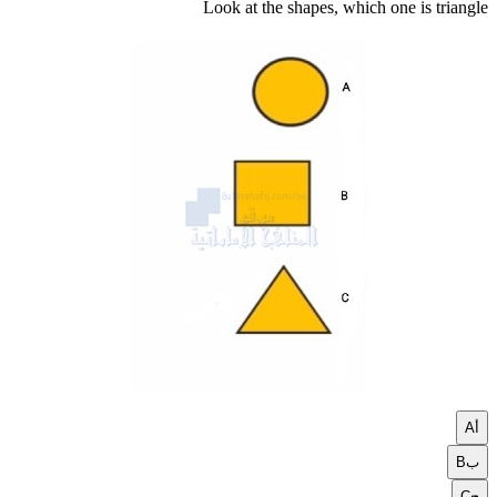
Look at the shapes, which one is triangle
أ
A
ب
B
ج
C