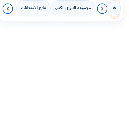
مجموعة التبرع بالكتب
نتائج الامتحانات
كويزات 
🔥