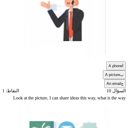
أ
A phone
ب
A picture
ج
An email
السؤال 10
النقاط: 1
Look at the picture, I can share ideas this way, what is the way