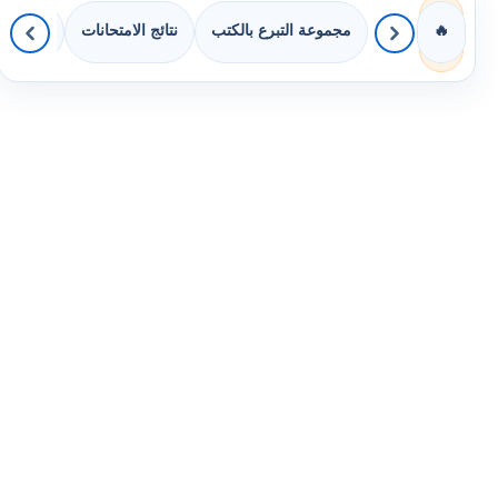
مجموعة التبرع بالكتب
نتائج الامتحانات
كويزات 
🔥