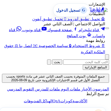
الإشعارات
🔔
إدارة الإشعارات
G
تسجيل الدخول
التطبيقات
🤖
تحميل تطبيق أندرويد

تحميل تطبيق آيفون
التواصل الاجتماعي | الصف الثاني عشر
قناة تيليجرام
صفحة فيسبوك
قناة يوتيوب
قناة
واتساب
بوت المناهج
روابط مهمة
📄
شروط الاستخدام
🔒
سياسة الخصوصية
✉️
اتصل بنا
⚖️
حقوق
الملكية الفكرية
بحث
المناهج الإماراتية
جميع الملفات المتوفرة بحسب الصف الثاني عشر في مادة sports بحسب
الفصل الأول في قسم الاختبارات الإلكترونية حتى تاريخ 09-08-2026
المدرسون
الأخبار
ملفات اليوم
ملفات للمدرس
التقويم المدرسي
تم نسخ الرابط
QnA
الأكاديمية
كويزات
الهياكل
الفيديوهات