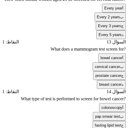
أ
Every year
ب
Every 2 years
ج
Every 3 years
د
Every 5 years
السؤال 13
النقاط: 1
What does a mammogram test screen for?
أ
bowel cancer
ب
cervical cancer
ج
prostate cancer
د
breast cancer
السؤال 14
النقاط: 1
What type of test is performed to screen for bowel cancer?
أ
colonoscopy
ب
pap smear test
ج
fasting lipid test