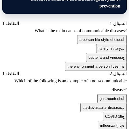
prevention
السؤال 1
النقاط: 1
What is the main cause of communicable diseases?
أ
a person life style choices
ب
family history
ج
bacteria and viruses
د
the environment a person lives in
السؤال 2
النقاط: 1
Which of the following is an example of a non-communicable
disease?
أ
gastroenteritis
ب
cardiovascular disease
ج
COVID-19
د
influenza (flu)