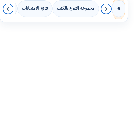
مجموعة التبرع بالكتب
نتائج الامتحانات
كويزات 
🔥