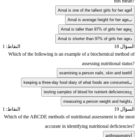
this mean?
أ
Amal is one of the tallest girls for her age
ب
Amal is average height for her age
ج
Amal is taller than 97% of girls her age
د
Amal is shorter than 97% of girls her age
السؤال 18
النقاط: 1
Which of the following is an example of a biochemical method of
assessing nutritional status?
أ
examining a person nails, skin and teeth
ب
keeping a three-day food diary of what foods are consumed
ج
testing samples of blood for nutrient deficiencies
د
measuring a person weight and height
السؤال 19
النقاط: 1
Which of the ABCDE methods of nutritional assessment is the most
accurate in identifying nutritional deficiencies?
أ
anthropometry