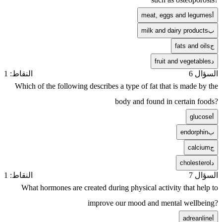
أ
meat, eggs and legumes
ب
milk and dairy products
ج
fats and oils
د
fruit and vegetables
السؤال 6
النقاط: 1
Which of the following describes a type of fat that is made by the
body and found in certain foods?
أ
glucose
ب
endorphin
ج
calcium
د
cholesterol
السؤال 7
النقاط: 1
What hormones are created during physical activity that help to
improve our mood and mental wellbeing?
أ
adreanline