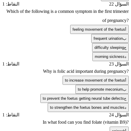
السؤال 22
النقاط: 1
Which of the following is a common symptom in the first trimester
of pregnancy?
أ
feeling movement of the foetus
ب
frequent urination
ج
difficulty sleeping
د
morning sickness
السؤال 23
النقاط: 1
Why is folic acid important during pregnancy?
أ
to increase movement of the foetus
ب
to help promote meconium
ج
to prevent the foetus getting neural tube defects
د
to strengthen the foetus bones and muscles
السؤال 24
النقاط: 1
In what food can you find folate (vitamin B9)?