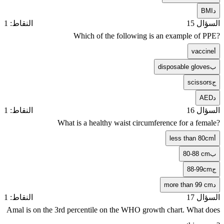
د
BMI
السؤال 15
النقاط: 1
Which of the following is an example of PPE?
أ
vaccine
ب
disposable gloves
ج
scissors
د
AED
السؤال 16
النقاط: 1
What is a healthy waist circumference for a female?
أ
less than 80cm
ب
80-88 cm
ج
88-99cm
د
more than 99 cm
السؤال 17
النقاط: 1
Amal is on the 3rd percentile on the WHO growth chart. What does