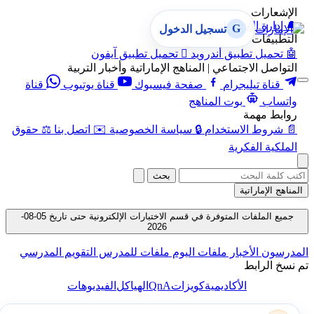
الإشعارات
🔔
إدارة الإشعارات
G
تسجيل الدخول
التطبيقات
🤖
تحميل تطبيق أندرويد

تحميل تطبيق آيفون
التواصل الاجتماعي | المناهج الإماراتية وأخبار التربية
قناة تيليجرام
صفحة فيسبوك
قناة يوتيوب
قناة
واتساب
بوت المناهج
روابط مهمة
📄
شروط الاستخدام
🔒
سياسة الخصوصية
✉️
اتصل بنا
⚖️
حقوق
الملكية الفكرية
بحث
المناهج الإماراتية
جميع الملفات المتوفرة في قسم الاختبارات الإلكترونية حتى تاريخ 05-08-
2026
المدرسون
الأخبار
ملفات اليوم
ملفات للمدرس
التقويم المدرسي
تم نسخ الرابط
QnA
الأكاديمية
كويزات
الهياكل
الفيديوهات