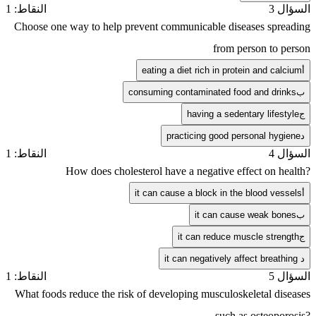
السؤال 3
النقاط: 1
Choose one way to help prevent communicable diseases spreading
from person to person
أ
eating a diet rich in protein and calcium
ب
consuming contaminated food and drinks
ج
having a sedentary lifestyle
د
practicing good personal hygiene
السؤال 4
النقاط: 1
How does cholesterol have a negative effect on health?
أ
it can cause a block in the blood vessels
ب
it can cause weak bones
ج
it can reduce muscle strength
د
it can negatively affect breathing
السؤال 5
النقاط: 1
What foods reduce the risk of developing musculoskeletal diseases
such as osteoporosis?