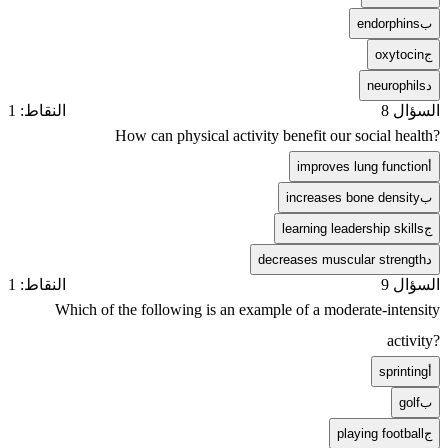
ب
endorphins
ج
oxytocin
د
neurophils
السؤال 8
النقاط: 1
How can physical activity benefit our social health?
أ
improves lung function
ب
increases bone density
ج
learning leadership skills
د
decreases muscular strength
السؤال 9
النقاط: 1
Which of the following is an example of a moderate-intensity
activity?
أ
sprinting
ب
golf
ج
playing football