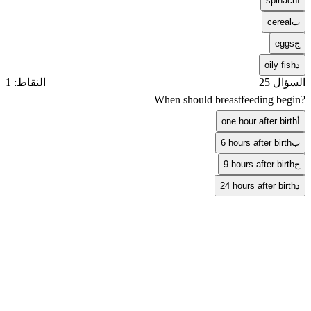
أ
spinach
ب
cereal
ج
eggs
د
oily fish
السؤال 25
النقاط: 1
When should breastfeeding begin?
أ
one hour after birth
ب
6 hours after birth
ج
9 hours after birth
د
24 hours after birth