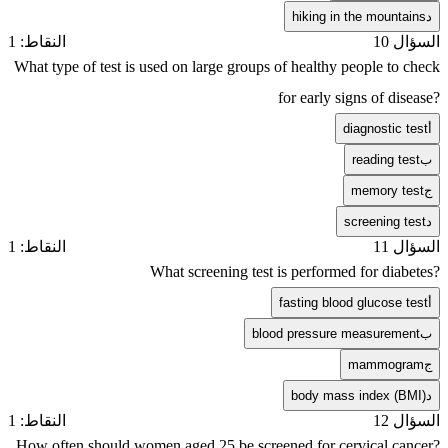
د
hiking in the mountains
السؤال 10
النقاط: 1
What type of test is used on large groups of healthy people to check
for early signs of disease?
أ
diagnostic test
ب
reading test
ج
memory test
د
screening test
السؤال 11
النقاط: 1
What screening test is performed for diabetes?
أ
fasting blood glucose test
ب
blood pressure measurement
ج
mammogram
د
body mass index (BMI)
السؤال 12
النقاط: 1
How often should women aged 25 be screened for cervical cancer?