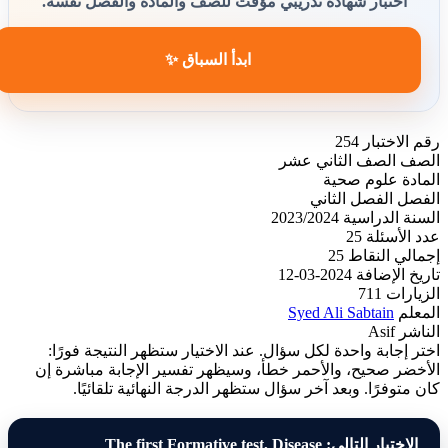
اختبار شهادة تدريبي مؤقت للصف والمادة والفصل نفسه.
ابدأ السباق ✨
رقم الاختبار
254
الصف
الصف الثاني عشر
المادة
علوم صحية
الفصل
الفصل الثاني
السنة الدراسية
2023/2024
عدد الأسئلة
25
إجمالي النقاط
25
تاريخ الإضافة
2024-03-12
الزيارات
711
المعلم
Syed Ali Sabtain
الناشر
Asif
اختر إجابة واحدة لكل سؤال. عند الاختيار ستظهر النتيجة فورًا:
الأخضر صحيح، والأحمر خطأ، وسيظهر تفسير الإجابة مباشرة إن
كان متوفرًا. وبعد آخر سؤال ستظهر الدرجة النهائية تلقائيًا.
الاختبار التالي: The first Formative test, Disease