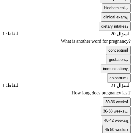
ب
biochemical
ج
clinical exam
د
dietary intakes
السؤال 20
النقاط: 1
What is another word for pregnancy?
أ
conception
ب
gestation
ج
immunisation
د
colostrum
السؤال 21
النقاط: 1
How long does pregnancy last?
أ
30-36 weeks
ب
36-38 weeks
ج
40-42 weeks
د
45-50 weeks