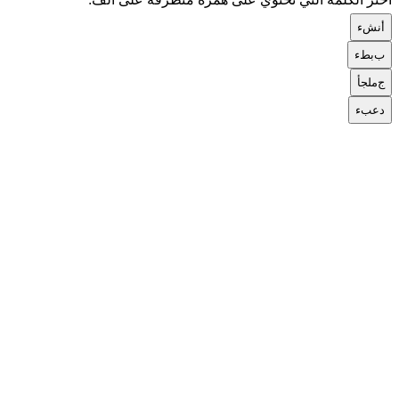
أ
نشء
ب
بطء
ج
ملجأ
د
عبء