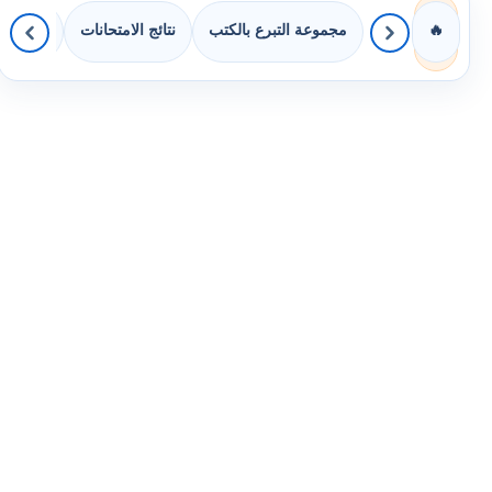
مجموعة التبرع بالكتب
نتائج الامتحانات
كويزات 
🔥