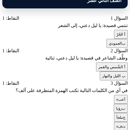
الصف الثاني عشر
السؤال 1
النقاط: 1
تنتمي قصيدة: يا ليل دعني، إلى الشعر
أ
الحُرّ
ب
العمودي
السؤال 2
النقاط: 1
وظَّف الشاعر في قصيدة: يا ليل دعني، ثنائية
أ
الشّمس والقمر
ب
الليل والنهار
السؤال 3
النقاط: 1
في أي من الكلمات التالية تكتب الهمزة المتطرفة على ألف؟
أ
عبء
ب
رؤيا
ج
ملجأ
د
دفء