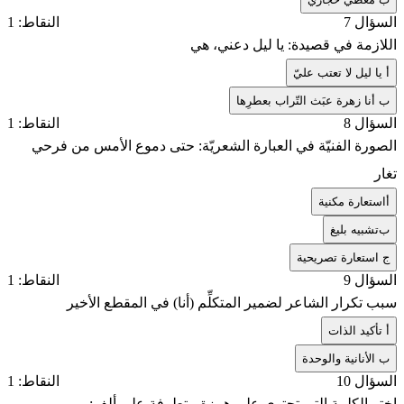
السؤال 7
النقاط: 1
اللازمة في قصيدة: يا ليل دعني، هي
أ
يا ليل لا تعتب عليّ
ب
أنا زهرة عبَث التّراب بعطرِها
السؤال 8
النقاط: 1
الصورة الفنيّة في العبارة الشعريّة: حتى دموع الأمس من فرحي
تغار
أ
استعارة مكنية
ب
تشبيه بليغ
ج
استعارة تصريحية
السؤال 9
النقاط: 1
سبب تكرار الشاعر لضمير المتكلِّم (أنا) في المقطع الأخير
أ
تأكيد الذات
ب
الأنانية والوحدة
السؤال 10
النقاط: 1
اختر الكلمة التي تحتوي على همزة متطرفة على ألف: