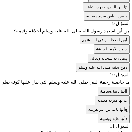
ج
ليبين للناس وجوب اتباعه
د
ليبين للناس صدق رسالته
السؤال 9
من أين استمد رسول الله صلى الله عليه وسلم أخلاقه وقيمه؟
أ
من الصحابة رضي الله عنهم
ب
من الأمم السابقة
ج
من ربه سبحانه وتعالى
د
من بعثته صلى الله عليه وسلم
السؤال 10
ما خاصية رحمة النبي صلى الله عليه وسلم التي يدل عليها كونه صلى 
أ
أنها ثابتة وشاملة
ب
أنها متزنة معتدلة
ج
أنها ثابتة من غير هزيمة
د
أنها غاية ووسيلة
السؤال 11