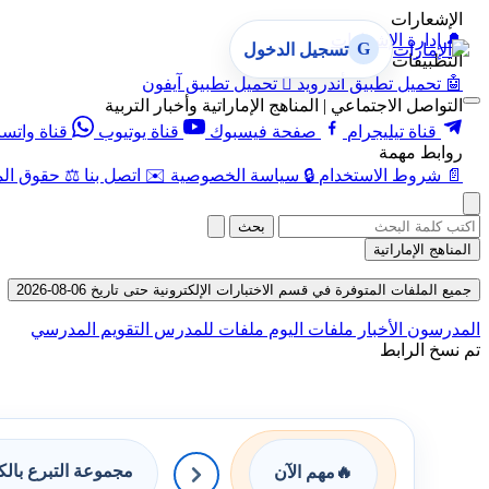
الإشعارات
🔔
إدارة الإشعارات
G
تسجيل الدخول
التطبيقات
🤖
تحميل تطبيق أندرويد

تحميل تطبيق آيفون
التواصل الاجتماعي | المناهج الإماراتية وأخبار التربية
قناة تيليجرام
صفحة فيسبوك
قناة يوتيوب
قناة واتس
روابط مهمة
📄
شروط الاستخدام
🔒
سياسة الخصوصية
✉️
اتصل بنا
⚖️
حقوق الم
بحث
المناهج الإماراتية
جميع الملفات المتوفرة في قسم الاختبارات الإلكترونية حتى تاريخ 06-08-2026
المدرسون
الأخبار
ملفات اليوم
ملفات للمدرس
التقويم المدرسي
تم نسخ الرابط
مجموعة التبرع بال
🔥
مهم الآن