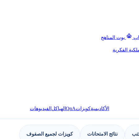
اب
بوت المناهج
لكية الفكرية
QnA
الأكاديمية
كويزات
الهياكل
الفيديوهات
كتب
نتائج الامتحانات
كويزات لجميع الصفوف