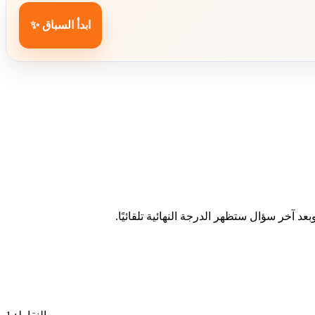
ابدأ السباق ✨
د آخر سؤال ستظهر الدرجة النهائية تلقائيًا.