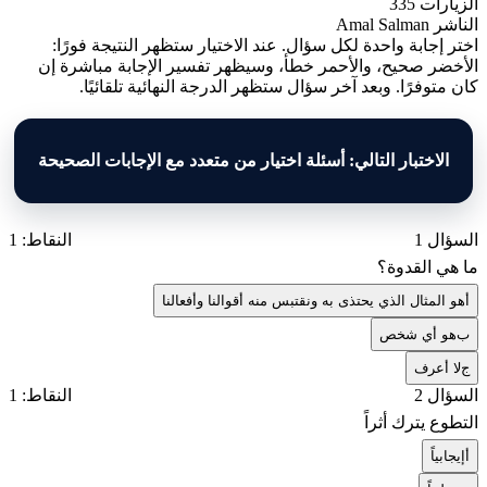
الزيارات
335
الناشر
Amal Salman
اختر إجابة واحدة لكل سؤال. عند الاختيار ستظهر النتيجة فورًا:
الأخضر صحيح، والأحمر خطأ، وسيظهر تفسير الإجابة مباشرة إن
كان متوفرًا. وبعد آخر سؤال ستظهر الدرجة النهائية تلقائيًا.
الاختبار التالي: أسئلة اختيار من متعدد مع الإجابات الصحيحة
السؤال 1
النقاط: 1
ما هي القدوة؟
أ
هو المثال الذي يحتذى به ونقتبس منه أقوالنا وأفعالنا
ب
هو أي شخص
ج
لا أعرف
السؤال 2
النقاط: 1
التطوع يترك أثراً
أ
إيجابياً