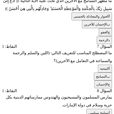
ما مظهر التسامح مع الآخرين الذي تحث عليه الآية التالية: (( ادْعُ إِلَىٰ
سَبِيلِ رَبِّكَ بِالْحِكْمَةِ وَالْمَوْعِظَةِ الْحَسَنَةِ ۖ وَجَادِلْهُم بِالَّتِي هِيَ أَحْسَنُ ))
أ
الحوار والمجادلة بالحسنى
ب
الإحسان للآخرين
ج
العفو
د
الرحمة
السؤال 7
النقاط: 1
ما المصطلح المناسب للتعريف التالي: (اللين والسلم والرحمة
والسماحة في التعامل مع الآخرين)؟
أ
المحبة
ب
التسامح
ج
الإحسان
السؤال 8
النقاط: 1
يمارس المسلمون والمسيحيون والهندوس ممارساتهم الدينية بكل
حرية وسلام في دولة الإمارات.
أ
تسامح سياسي