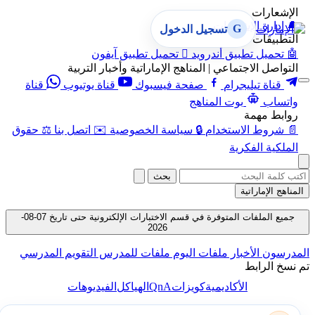
الإشعارات
🔔
إدارة الإشعارات
G
تسجيل الدخول
التطبيقات
🤖
تحميل تطبيق أندرويد

تحميل تطبيق آيفون
التواصل الاجتماعي | المناهج الإماراتية وأخبار التربية
قناة تيليجرام
صفحة فيسبوك
قناة يوتيوب
قناة
واتساب
بوت المناهج
روابط مهمة
📄
شروط الاستخدام
🔒
سياسة الخصوصية
✉️
اتصل بنا
⚖️
حقوق
الملكية الفكرية
بحث
المناهج الإماراتية
جميع الملفات المتوفرة في قسم الاختبارات الإلكترونية حتى تاريخ 07-08-
2026
المدرسون
الأخبار
ملفات اليوم
ملفات للمدرس
التقويم المدرسي
تم نسخ الرابط
QnA
الأكاديمية
كويزات
الهياكل
الفيديوهات