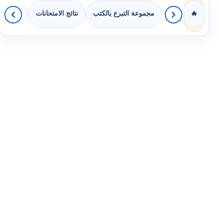
مجموعة التبرع بالكتب
نتائج الامتحانات
كويزات 
🔥