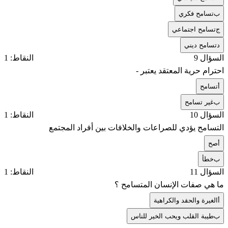
ب
تسامح فكري
ج
تسامح اجتماعي
د
تسامح ديني
السؤال 9
النقاط: 1
احترام حرية المعتقد يعتبر -
أ
تسامح
ب
غير تسامح
السؤال 10
النقاط: 1
التسامح يؤدي للصراعات والخلافات بين أفراد المجتمع
أ
صح
ب
خطأ
السؤال 11
النقاط: 1
ما هي صفات الإنسان المتسامح ؟
أ
الغيرة والحقد والكراهية
ب
طيبة القلب ويحب الخير للناس