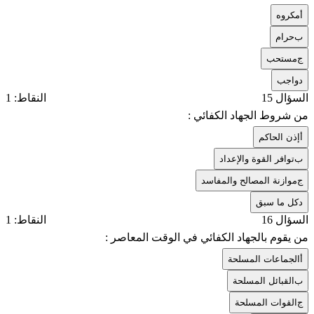
أ
مكروه
ب
حرام
ج
مستحب
د
واجب
السؤال 15
النقاط: 1
من شروط الجهاد الكفائي :
أ
إذن الحاكم
ب
توافر القوة والإعداد
ج
موازنة المصالح والمفاسد
د
كل ما سبق
السؤال 16
النقاط: 1
من يقوم بالجهاد الكفائي في الوقت المعاصر :
أ
الجماعات المسلحة
ب
القبائل المسلحة
ج
القوات المسلحة