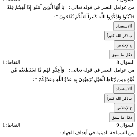
من عوامل النصر في قوله تعالى : " يَا أَيُّهَا الَّذِينَ آمَنُوا إِذَا لَقِيتُمْ فِئَةً
فَاثْبُتُوا وَاذْكُرُوا اللَّهَ كَثِيراً لَعَلَّكُمْ تُفْلِحُونَ " :
أ
الاستعداد
ب
ذكر الله كثيراً
ج
الإخلاص
د
كل ما سبق
السؤال 8
النقاط: 1
من عوامل النصر في قوله تعالى : " وَأَعِدُّوا لَهُم مَّا اسْتَطَعْتُم مِّن
قُوَّةٍ وَمِن رِّبَاطِ الْخَيْلِ تُرْهِبُونَ بِهِ عَدُوَّ اللَّهِ وَعَدُوَّكُمْ " :
أ
الاستعداد
ب
ذكر الله كثيراً
ج
الإخلاص
د
كل ما سبق
السؤال 9
النقاط: 1
من السماحة الدينية في أهداف الجهاد :