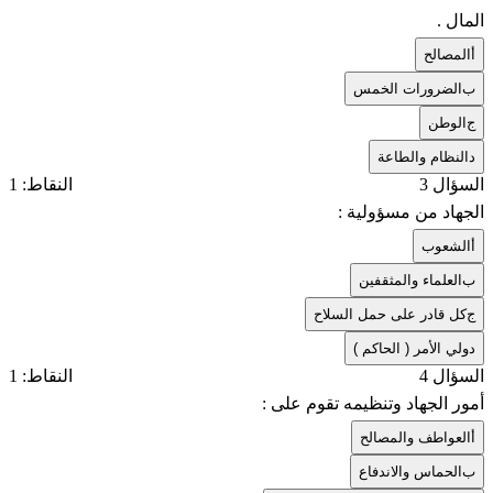
المال .
أ
المصالح
ب
الضرورات الخمس
ج
الوطن
د
النظام والطاعة
السؤال 3
النقاط: 1
الجهاد من مسؤولية :
أ
الشعوب
ب
العلماء والمثقفين
ج
كل قادر على حمل السلاح
د
ولي الأمر ( الحاكم )
السؤال 4
النقاط: 1
أمور الجهاد وتنظيمه تقوم على :
أ
العواطف والمصالح
ب
الحماس والاندفاع