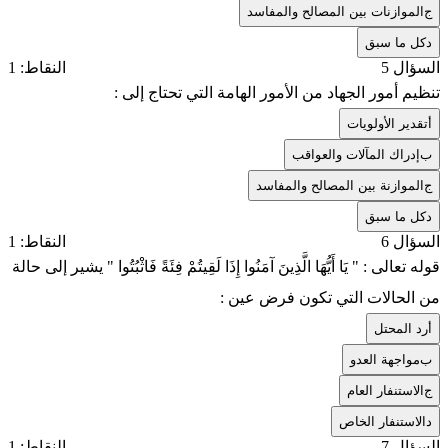
ج
الموازنات بين المصالح والمفاسد
د
كل ما سبق
السؤال 5
النقاط: 1
تنظيم أمور الجهاد من الأمور الهامة التي تحتاج إلى :
أ
تقدير الأولويات
ب
إدراك المآلات والعواقب
ج
الموازنة بين المصالح والمفاسد
د
كل ما سبق
السؤال 6
النقاط: 1
قوله تعالى : " يَا أَيُّهَا الَّذِينَ آمَنُوا إِذَا لَقِيتُمْ فِئَةً فَاثْبُتُوا " يشير إلى حالة
من الحالات التي تكون فرض عين :
أ
رد المحتل
ب
مواجهة العدو
ج
الاستنفار العام
د
الاستنفار الخاص
السؤال 7
النقاط: 1