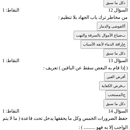
د
كل ما سبق
السؤال 12
النقاط: 1
من مخاطر ترك باب الجهاد بلا تنظيم :
أ
الفوضى والدمار
ب
ضياع الأموال بالسرقة والنهب
ج
إراقة الدماء لأتفه الأسباب
د
كل ما سبق
السؤال 13
النقاط: 1
( إذا قام به البعض سقط عن الباقين ) تعريف :
أ
فرض العين
ب
فرض الكفاية
ج
المستحب
د
كل ما سبق
السؤال 14
النقاط: 1
حفظ الضرورات الخمس وكل ما يحققها يدخل تحت قاعدة ( ما لا يتم
الواجب إلا به فهو .......... ) :