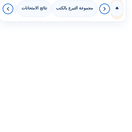
مجموعة التبرع بالكتب
نتائج الامتحانات
كويزات 
🔥