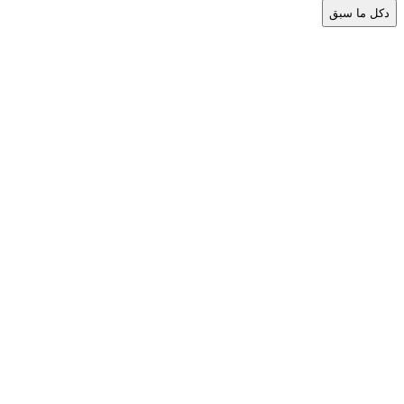
د
كل ما سبق