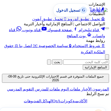
الإشعارات
🔔
إدارة الإشعارات
G
تسجيل الدخول
التطبيقات
🤖
تحميل تطبيق أندرويد

تحميل تطبيق آيفون
التواصل الاجتماعي | المناهج الإماراتية وأخبار التربية
قناة تيليجرام
صفحة فيسبوك
قناة يوتيوب
قناة
واتساب
بوت المناهج
روابط مهمة
📄
شروط الاستخدام
🔒
سياسة الخصوصية
✉️
اتصل بنا
⚖️
حقوق
الملكية الفكرية
بحث
المناهج الإماراتية
جميع الملفات المتوفرة في قسم الاختبارات الإلكترونية حتى تاريخ 08-08-
2026
المدرسون
الأخبار
ملفات اليوم
ملفات للمدرس
التقويم المدرسي
تم نسخ الرابط
QnA
الأكاديمية
كويزات
الهياكل
الفيديوهات