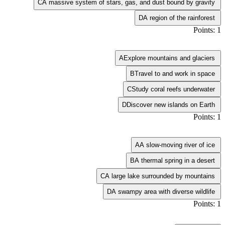
C
A massive system of stars, gas, and dust bound by gravity
D
A region of the rainforest
Points: 1
A
Explore mountains and glaciers
B
Travel to and work in space
C
Study coral reefs underwater
D
Discover new islands on Earth
Points: 1
A
A slow-moving river of ice
B
A thermal spring in a desert
C
A large lake surrounded by mountains
D
A swampy area with diverse wildlife
Points: 1