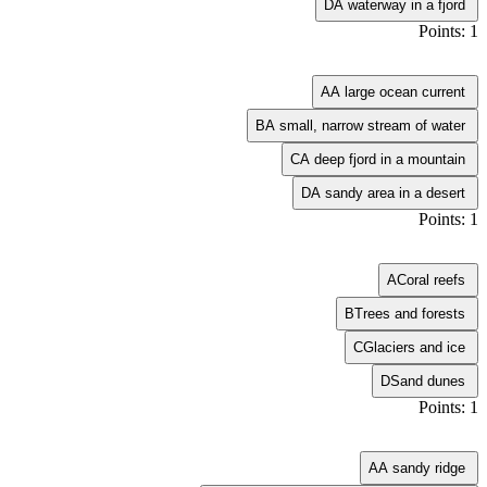
D
A waterway in a fjord
Points: 1
A
A large ocean current
B
A small, narrow stream of water
C
A deep fjord in a mountain
D
A sandy area in a desert
Points: 1
A
Coral reefs
B
Trees and forests
C
Glaciers and ice
D
Sand dunes
Points: 1
A
A sandy ridge