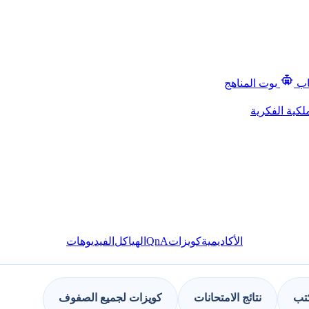
اب
بوت المناهج
لكية الفكرية
QnA
الأكاديمية
كويزات
الهياكل
الفيديوهات
كتب
نتائج الامتحانات
كويزات لجميع الصفوف