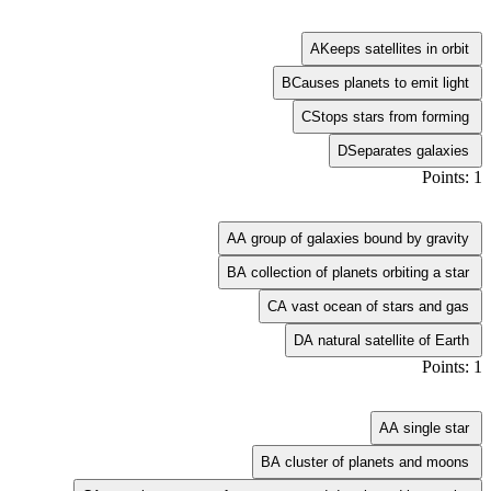
A
Keeps satellites in orbit
B
Causes planets to emit light
C
Stops stars from forming
D
Separates galaxies
Points: 1
A
A group of galaxies bound by gravity
B
A collection of planets orbiting a star
C
A vast ocean of stars and gas
D
A natural satellite of Earth
Points: 1
A
A single star
B
A cluster of planets and moons