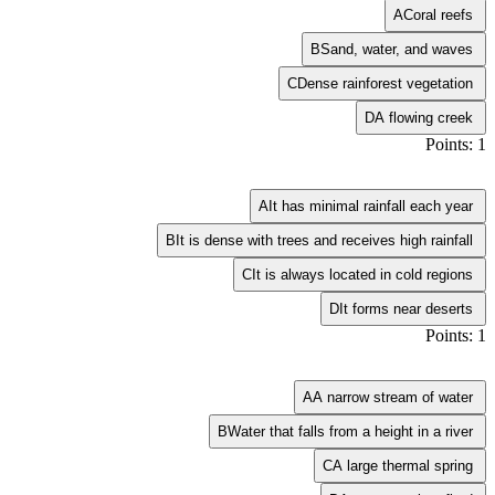
A
Coral reefs
B
Sand, water, and waves
C
Dense rainforest vegetation
D
A flowing creek
Points: 1
A
It has minimal rainfall each year
B
It is dense with trees and receives high rainfall
C
It is always located in cold regions
D
It forms near deserts
Points: 1
A
A narrow stream of water
B
Water that falls from a height in a river
C
A large thermal spring