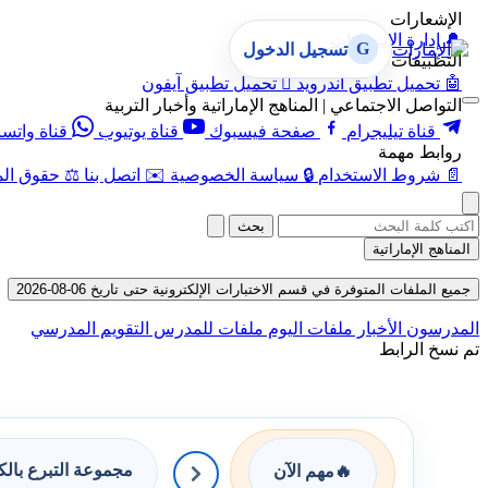
الإشعارات
🔔
إدارة الإشعارات
G
تسجيل الدخول
التطبيقات
🤖
تحميل تطبيق أندرويد

تحميل تطبيق آيفون
التواصل الاجتماعي | المناهج الإماراتية وأخبار التربية
قناة تيليجرام
صفحة فيسبوك
قناة يوتيوب
قناة واتس
روابط مهمة
📄
شروط الاستخدام
🔒
سياسة الخصوصية
✉️
اتصل بنا
⚖️
حقوق الم
بحث
المناهج الإماراتية
جميع الملفات المتوفرة في قسم الاختبارات الإلكترونية حتى تاريخ 06-08-2026
المدرسون
الأخبار
ملفات اليوم
ملفات للمدرس
التقويم المدرسي
تم نسخ الرابط
مجموعة التبرع بال
🔥
مهم الآن