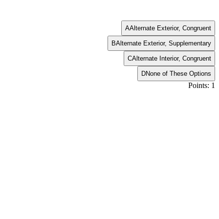
A
Alternate Exterior, Congruent
B
Alternate Exterior, Supplementary
C
Alternate Interior, Congruent
D
None of These Options
Points: 1