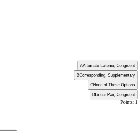
A
Alternate Exterior, Congruent
B
Corresponding, Supplementary
C
None of These Options
D
Linear Pair, Congruent
Points: 1