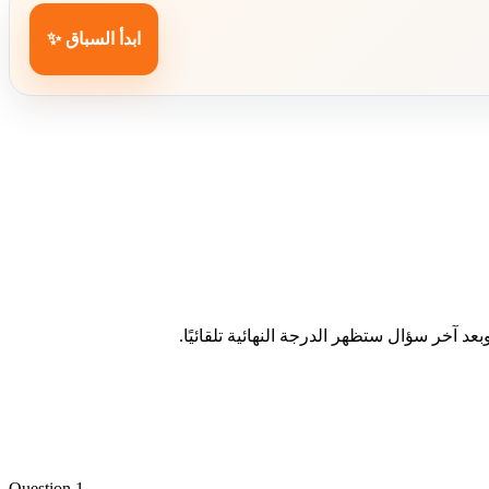
ابدأ السباق ✨
د آخر سؤال ستظهر الدرجة النهائية تلقائيًا.
Question 1