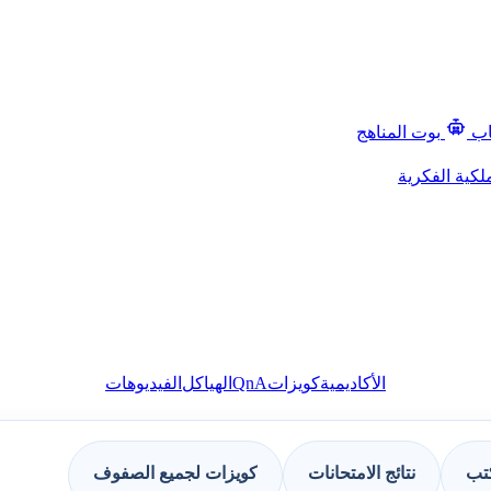
اب
بوت المناهج
لكية الفكرية
QnA
الأكاديمية
كويزات
الهياكل
الفيديوهات
كتب
نتائج الامتحانات
كويزات لجميع الصفوف