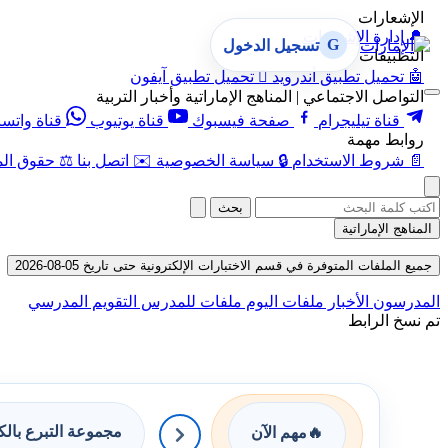
الإشعارات
🔔
إدارة الإشعارات
G
تسجيل الدخول
التطبيقات
🤖
تحميل تطبيق أندرويد

تحميل تطبيق آيفون
التواصل الاجتماعي | المناهج الإماراتية وأخبار التربية
قناة تيليجرام
صفحة فيسبوك
قناة يوتيوب
قناة واتس
روابط مهمة
📄
شروط الاستخدام
🔒
سياسة الخصوصية
✉️
اتصل بنا
⚖️
حقوق الم
بحث
المناهج الإماراتية
جميع الملفات المتوفرة في قسم الاختبارات الإلكترونية حتى تاريخ 05-08-2026
المدرسون
الأخبار
ملفات اليوم
ملفات للمدرس
التقويم المدرسي
تم نسخ الرابط
مجموعة التبرع بال
🔥
مهم الآن