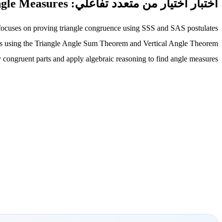
اختبار اختيار من متعدد تفاعلي: Geometry Assessment: Triangle Congruence and Angle Measures
focuses on proving triangle congruence using SSS and SAS postulates.
ngles using the Triangle Angle Sum Theorem and Vertical Angle Theorem.
 congruent parts and apply algebraic reasoning to find angle measures.