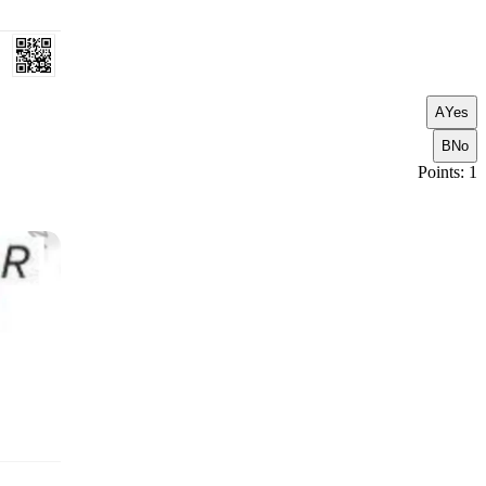
A
Yes
B
No
Points: 1