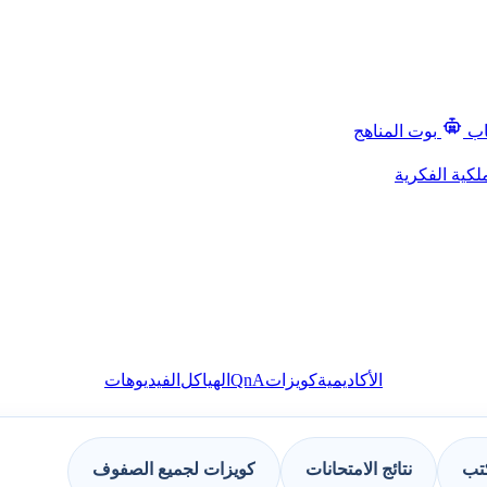
اب
بوت المناهج
لكية الفكرية
QnA
الأكاديمية
كويزات
الهياكل
الفيديوهات
كتب
نتائج الامتحانات
كويزات لجميع الصفوف