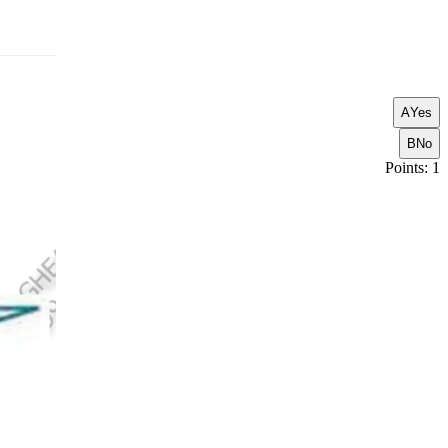
A
Yes
B
No
Points: 1