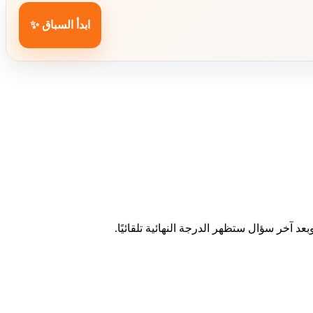
ابدأ السباق ✨
د آخر سؤال ستظهر الدرجة النهائية تلقائيًا.