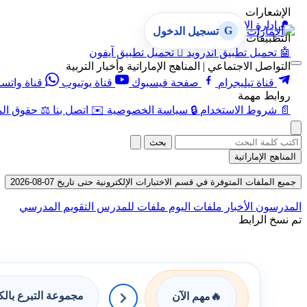
الإشعارات
🔔
إدارة الإشعارات
G
تسجيل الدخول
التطبيقات
🤖
تحميل تطبيق أندرويد

تحميل تطبيق آيفون
التواصل الاجتماعي | المناهج الإماراتية وأخبار التربية
قناة تيليجرام
صفحة فيسبوك
قناة يوتيوب
قناة واتس
روابط مهمة
📄
شروط الاستخدام
🔒
سياسة الخصوصية
✉️
اتصل بنا
⚖️
حقوق الم
بحث
المناهج الإماراتية
جميع الملفات المتوفرة في قسم الاختبارات الإلكترونية حتى تاريخ 07-08-2026
المدرسون
الأخبار
ملفات اليوم
ملفات للمدرس
التقويم المدرسي
تم نسخ الرابط
مجموعة التبرع بال
🔥
مهم الآن