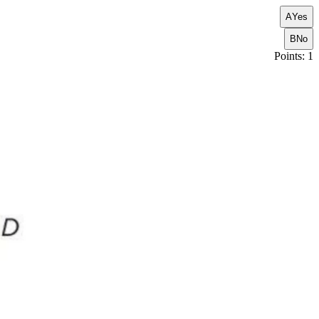
A
Yes
B
No
Points: 1