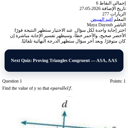
إجمالي النقاط
6
تاريخ الإضافة
2026-05-27
الزيارات
277
المعلم
أغيد المبيض
الناشر
Maya Dayoub
اختر إجابة واحدة لكل سؤال. عند الاختيار ستظهر النتيجة فورًا:
الأخضر صحيح، والأحمر خطأ، وسيظهر تفسير الإجابة مباشرة إن
كان متوفرًا. وبعد آخر سؤال ستظهر الدرجة النهائية تلقائيًا.
Next Quiz: Proving Triangles Congruent — ASA, AAS
Question 1
Points: 1
Find the value of
y
so that
.
e
p
a
r
a
l
l
e
l
f