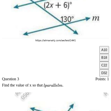
A
10
B
18
C
22
D
32
Question 3
Points: 1
Find the value of
x
so that
.
l
p
a
r
a
l
l
e
l
m