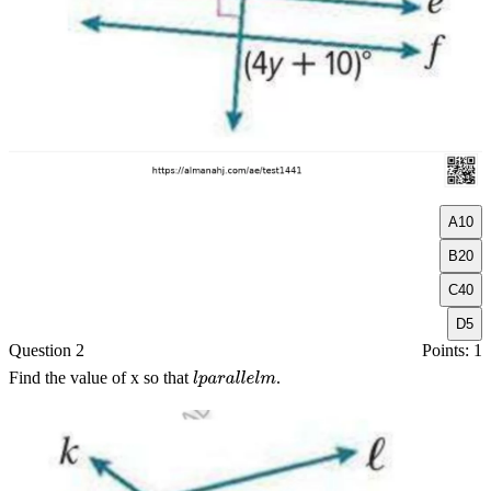
A
10
B
20
C
40
D
5
Question 2
Points: 1
Find the value of
x
so that
.
l
p
a
r
a
l
l
e
l
m