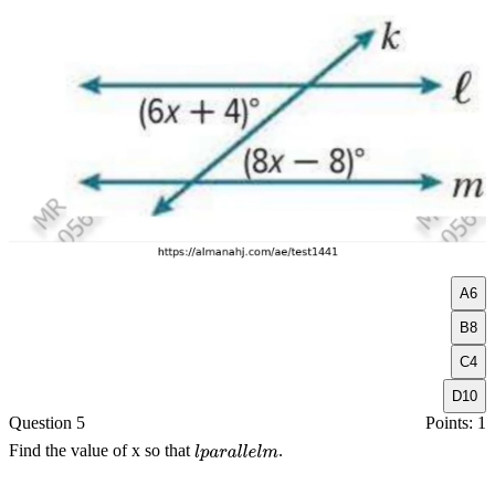
A
6
B
8
C
4
D
10
Question 5
Points: 1
Find the value of
x
so that
.
l
p
a
r
a
l
l
e
l
m