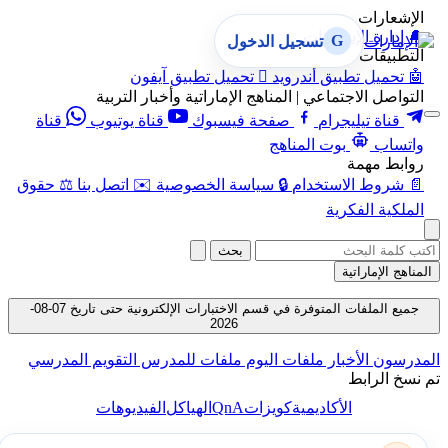
الإشعارات
🔔
إدارة الإشعارات
G
تسجيل الدخول
التطبيقات
🤖
تحميل تطبيق أندرويد

تحميل تطبيق آيفون
التواصل الاجتماعي | المناهج الإماراتية وأخبار التربية
قناة تيليجرام
صفحة فيسبوك
قناة يوتيوب
قناة
واتساب
بوت المناهج
روابط مهمة
📄
شروط الاستخدام
🔒
سياسة الخصوصية
✉️
اتصل بنا
⚖️
حقوق
الملكية الفكرية
بحث
المناهج الإماراتية
جميع الملفات المتوفرة في قسم الاختبارات الإلكترونية حتى تاريخ 07-08-
2026
المدرسون
الأخبار
ملفات اليوم
ملفات للمدرس
التقويم المدرسي
تم نسخ الرابط
QnA
الأكاديمية
كويزات
الهياكل
الفيديوهات