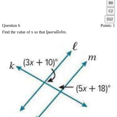
B
8
C
2
D
12
Question 6
Points: 1
Find the value of
x
so that
.
l
p
a
r
a
l
l
e
l
m