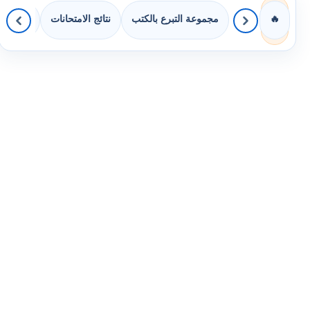
مجموعة التبرع بالكتب
نتائج الامتحانات
كويزات 
🔥