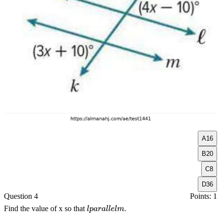
A
16
B
20
C
8
D
36
Question 4
Points: 1
Find the value of
x
so that
.
l
p
a
r
a
l
l
e
l
m