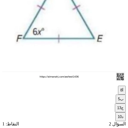
أ
8
ب
5
ج
13
د
10
السؤال 2
النقاط: 1