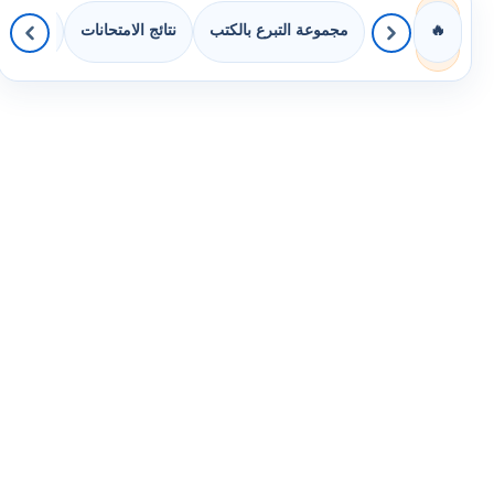
مجموعة التبرع بالكتب
نتائج الامتحانات
كويزات 
🔥