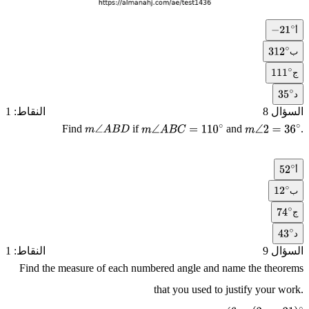
أ
−
21
∘
ب
312
∘
ج
111
∘
د
35
∘
السؤال 8
النقاط: 1
Find
if
and
.
m
∠
A
B
D
m
∠
A
B
C
=
110
∘
m
∠
2
=
36
∘
أ
52
∘
ب
12
∘
ج
74
∘
د
43
∘
السؤال 9
النقاط: 1
Find the measure of each numbered angle and name the theorems
that you used to justify your work.