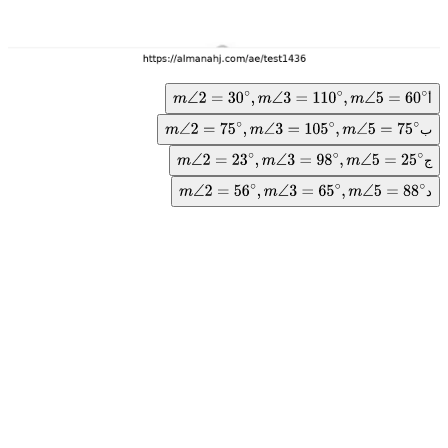
أ
m
∠
2
=
30
∘
,
m
∠
3
=
110
∘
,
m
∠
5
=
60
∘
ب
m
∠
2
=
75
∘
,
m
∠
3
=
105
∘
,
m
∠
5
=
75
∘
ج
m
∠
2
=
23
∘
,
m
∠
3
=
98
∘
,
m
∠
5
=
25
∘
د
m
∠
2
=
56
∘
,
m
∠
3
=
65
∘
,
m
∠
5
=
88
∘