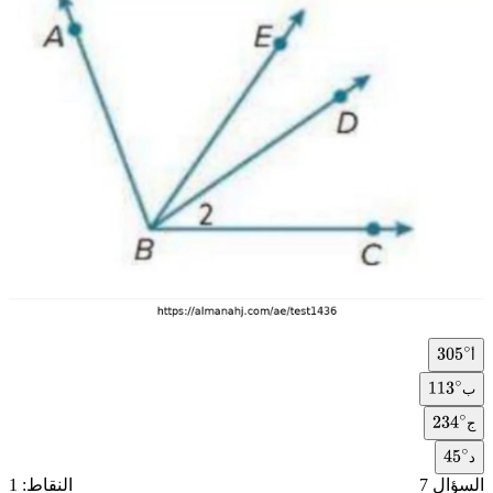
أ
305
∘
ب
113
∘
ج
234
∘
د
45
∘
السؤال 7
النقاط: 1