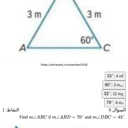
أ
; 4 m
55
∘
ب
; 3 m
60
∘
ج
; 12 m
32
∘
د
; 4 m
79
∘
السؤال 6
النقاط: 1
Find
if
and
.
m
∠
A
B
C
m
∠
A
B
D
=
70
∘
m
∠
D
B
C
=
43
∘