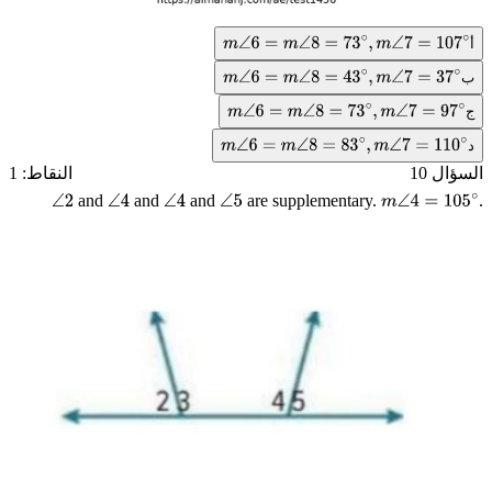
أ
m
∠
6
=
m
∠
8
=
73
∘
,
m
∠
7
=
107
∘
ب
m
∠
6
=
m
∠
8
=
43
∘
,
m
∠
7
=
37
∘
ج
m
∠
6
=
m
∠
8
=
73
∘
,
m
∠
7
=
97
∘
د
m
∠
6
=
m
∠
8
=
83
∘
,
m
∠
7
=
110
∘
السؤال 10
النقاط: 1
and
and
and
are supplementary.
.
∠
∠
∠
∠
m
∠
4
=
105
∘
2
4
4
5