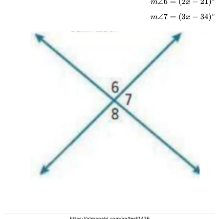
m
∠
6
=
(
2
x
−
21
)
∘
m
∠
7
=
(
3
x
−
34
)
∘