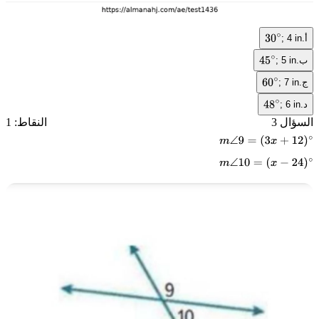
أ
; 4 in.
30
∘
ب
; 5 in.
45
∘
ج
; 7 in.
60
∘
د
; 6 in.
48
∘
السؤال 3
النقاط: 1
m
∠
9
=
(
3
x
+
12
)
∘
m
∠
10
=
(
x
−
24
)
∘