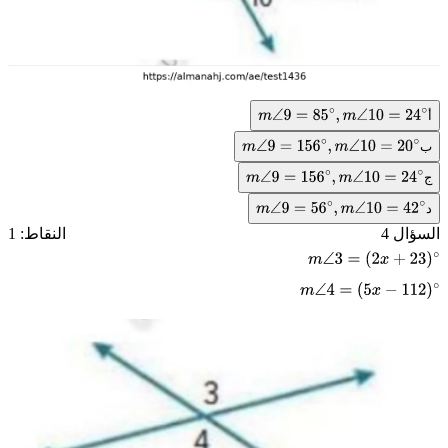
أ
m
∠
9
=
85
∘
,
m
∠
10
=
24
∘
ب
m
∠
9
=
156
∘
,
m
∠
10
=
20
∘
ج
m
∠
9
=
156
∘
,
m
∠
10
=
24
∘
د
m
∠
9
=
56
∘
,
m
∠
10
=
42
∘
السؤال 4
النقاط: 1
m
∠
3
=
(
2
x
+
23
)
∘
m
∠
4
=
(
5
x
−
112
)
∘