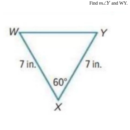
Find
and WY.
m
∠
Y