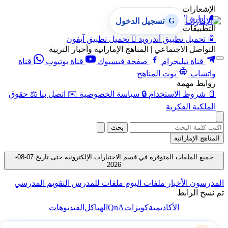
الإشعارات
🔔
إدارة الإشعارات
G
تسجيل الدخول
التطبيقات
🤖
تحميل تطبيق أندرويد

تحميل تطبيق آيفون
التواصل الاجتماعي | المناهج الإماراتية وأخبار التربية
قناة تيليجرام
صفحة فيسبوك
قناة يوتيوب
قناة
واتساب
بوت المناهج
روابط مهمة
📄
شروط الاستخدام
🔒
سياسة الخصوصية
✉️
اتصل بنا
⚖️
حقوق
الملكية الفكرية
بحث
المناهج الإماراتية
جميع الملفات المتوفرة في قسم الاختبارات الإلكترونية حتى تاريخ 07-08-
2026
المدرسون
الأخبار
ملفات اليوم
ملفات للمدرس
التقويم المدرسي
تم نسخ الرابط
QnA
الأكاديمية
كويزات
الهياكل
الفيديوهات