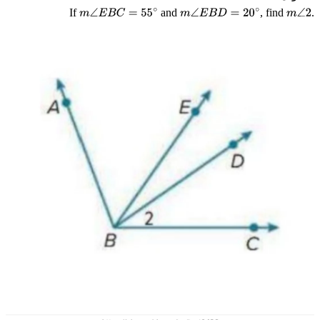
If
and
, find
.
m
∠
E
B
C
=
55
∘
m
∠
E
B
D
=
20
∘
m
∠
2