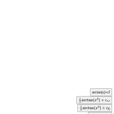
أ
arctan(x)+c
ب
1
2
arctan
(
x
2
)
+
c
ج
1
4
arctan
(
x
2
)
+
c