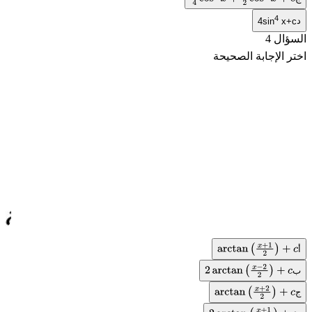
1
4
cos
4
x
+
1
2
cos
2
x
+
c
4
د
4sin
x+c
السؤال 4
اختر الإجابة الصحيحة
أ
arctan
(
x
+
1
2
)
+
c
ب
2
arctan
(
x
−
2
2
)
+
c
ج
arctan
(
x
+
2
2
)
+
c