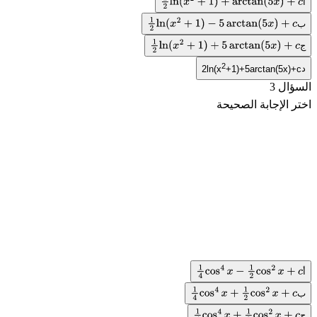
أ
1
2
ln
(
x
2
+
1
)
+
arctan
(
5
x
)
+
c
ب
1
2
ln
(
x
2
+
1
)
−
5
arctan
(
5
x
)
+
c
ج
1
2
ln
(
x
2
+
1
)
+
5
arctan
(
5
x
)
+
c
2
د
2ln(x
+1)+5arctan(5x)+c
السؤال 3
اختر الإجابة الصحيحة
أ
1
4
cos
4
x
−
1
2
cos
2
x
+
c
ب
1
4
cos
4
x
+
1
2
cos
2
x
+
c
ج