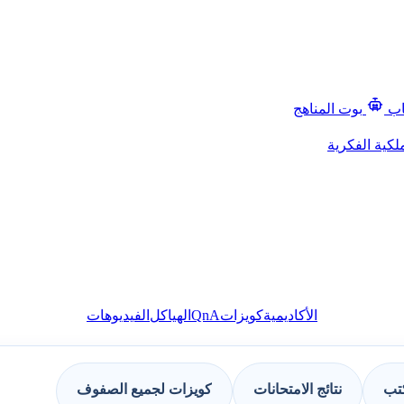
اب
بوت المناهج
لكية الفكرية
QnA
الأكاديمية
كويزات
الهياكل
الفيديوهات
كتب
نتائج الامتحانات
كويزات لجميع الصفوف