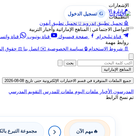
الإشعارات
🔔
إدارة الإشعارات
G
تسجيل الدخول
التطبيقات
🤖
تحميل تطبيق أندرويد

تحميل تطبيق آيفون
التواصل الاجتماعي | المناهج الإماراتية وأخبار التربية
قناة تيليجرام
صفحة فيسبوك
قناة يوتيوب
قناة واتس
روابط مهمة
📄
شروط الاستخدام
🔒
سياسة الخصوصية
✉️
اتصل بنا
⚖️
حقوق الم
بحث
المناهج الإماراتية
جميع الملفات المتوفرة في قسم الاختبارات الإلكترونية حتى تاريخ 08-08-2026
المدرسون
الأخبار
ملفات اليوم
ملفات للمدرس
التقويم المدرسي
تم نسخ الرابط
مجموعة التبرع بال
🔥
مهم الآن