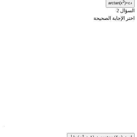
2
د
arctan(x
)+c
السؤال 2
اختر الإجابة الصحيحة