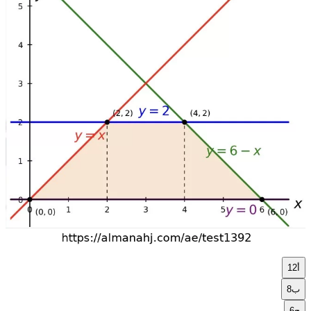
أ
12
ب
8
ج
6