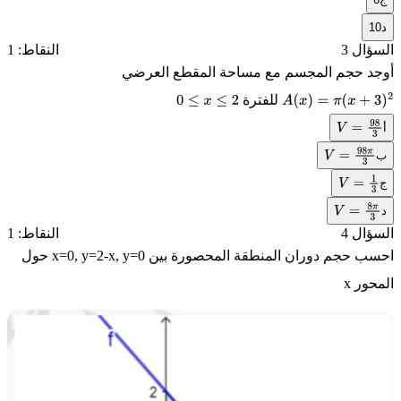
د
10
السؤال 3
النقاط: 1
أوجد حجم المجسم مع مساحة المقطع العرضي
للفترة
0
≤
x
≤
2
A
(
x
)
=
π
(
x
+
3
)
2
أ
V
=
98
3
ب
V
=
98
π
3
ج
V
=
1
3
د
V
=
8
π
3
السؤال 4
النقاط: 1
احسب حجم دوران المنطقة المحصورة بين
x=0, y=2-x, y=0
حول
المحور
x