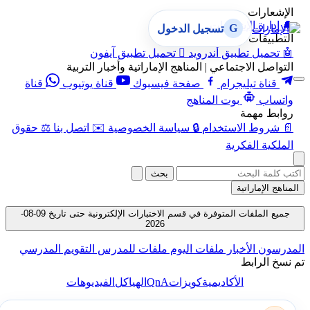
الإشعارات
🔔
إدارة الإشعارات
G
تسجيل الدخول
التطبيقات
🤖
تحميل تطبيق أندرويد

تحميل تطبيق آيفون
التواصل الاجتماعي | المناهج الإماراتية وأخبار التربية
قناة تيليجرام
صفحة فيسبوك
قناة يوتيوب
قناة
واتساب
بوت المناهج
روابط مهمة
📄
شروط الاستخدام
🔒
سياسة الخصوصية
✉️
اتصل بنا
⚖️
حقوق
الملكية الفكرية
بحث
المناهج الإماراتية
جميع الملفات المتوفرة في قسم الاختبارات الإلكترونية حتى تاريخ 09-08-
2026
المدرسون
الأخبار
ملفات اليوم
ملفات للمدرس
التقويم المدرسي
تم نسخ الرابط
QnA
الأكاديمية
كويزات
الهياكل
الفيديوهات