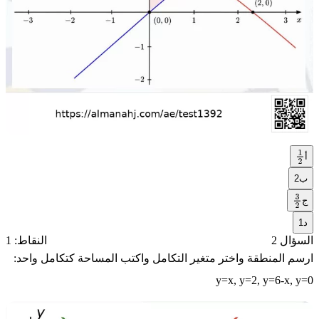
أ
1
2
ب
2
ج
3
د
1
2
السؤال 2
النقاط: 1
ارسم المنطقة واختر متغير التكامل واكتب المساحة كتكامل واحد:
y=x, y=2, y=6-x, y=0