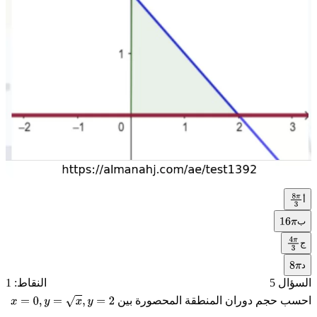
أ
8
π
3
ب
16
π
ج
4
π
د
3
8
π
السؤال 5
النقاط: 1
احسب حجم دوران المنطقة المحصورة بين
x
=
0
,
y
=
x
,
y
=
2