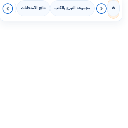
مجموعة التبرع بالكتب
نتائج الامتحانات
كويزات 
🔥