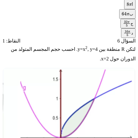
أ
8
π
ب
64
π
ج
32
π
د
5
16
π
السؤال 6
النقاط: 1
5
2
لتكن R منطقة بين
, y=4
y=x
. احسب حجم المجسم المتولد من
الدوران حول
x=2
.