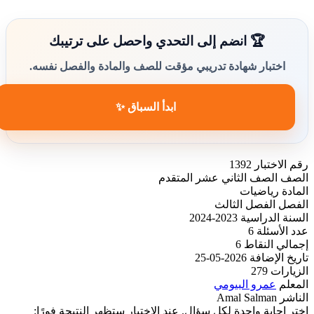
🏆 انضم إلى التحدي واحصل على ترتيبك
اختبار شهادة تدريبي مؤقت للصف والمادة والفصل نفسه.
ابدأ السباق ✨
رقم الاختبار
1392
الصف
الصف الثاني عشر المتقدم
المادة
رياضيات
الفصل
الفصل الثالث
السنة الدراسية
2023-2024
عدد الأسئلة
6
إجمالي النقاط
6
تاريخ الإضافة
2026-05-25
الزيارات
279
المعلم
عمرو البيومي
الناشر
Amal Salman
اختر إجابة واحدة لكل سؤال. عند الاختيار ستظهر النتيجة فورًا: