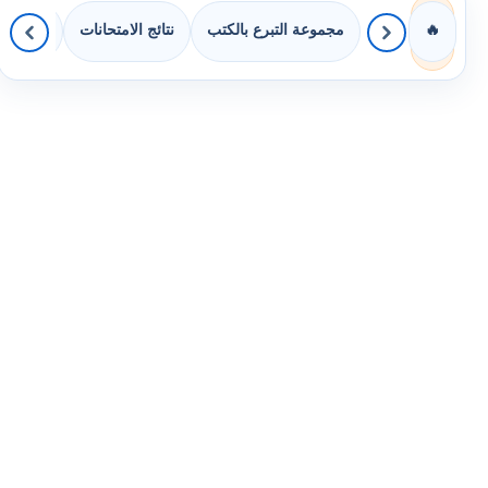
مجموعة التبرع بالكتب
نتائج الامتحانات
كويزات 
🔥