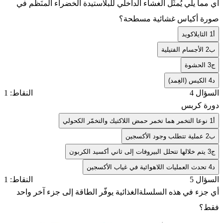
أي مما يلي يُمثّل الغشاء الداخلي للبلاستيدة الخضراء المنَظم في
صورة أكياس غشائية مسطحة؟
أ
1 الثايلاكويد
ب
2 الأجسام الفتيلية
ج
3 الحشوة
د
4 الكيس (الغِمد)
السؤال 4
النقاط: 1
دورة كربس
أ
1 نوعا التخمر هما تخمر حمض اللاكتيك والتخمّر الكحولي
ب
2 عملية تتطلب وجود الأكسجين
ج
3 يتم خلالها تتحلل البيروفات إلى ثاني أكسيد الكربون
د
4 تحدث العمليات اللاهوائية في غياب الأكسجين
السؤال 5
النقاط: 1
أي جزء في هذه السلسلةالغذائية يوفّر الطاقة إلى جزء آخر واحد
فقط؟