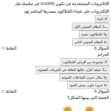
الإلكترونات المستخدمة في تكوين NADPH في سلسلة نقل
الإلكترونات على غشاء الثايلاكويد مصدرها المباشر هو:
أ
1 الماء
ب
2 النظام الضوئي الأول
ج
3 الثايلاكويد نفسه
د
4 النظام الضوئي الثاني
السؤال 8
النقاط: 1
الجرانم
أ
1 مجموعة من أقراص الثايلاكويد
ب
2 عملية تُخزّن خلالها الطاقة في الجزيئات العضوية
ج
3 مكان حدوث التفاعلات الضوئية
د
4 جزيء ملون يمتص الضوء
السؤال 9
النقاط: 1
العضية التي يبينها الشكل؟