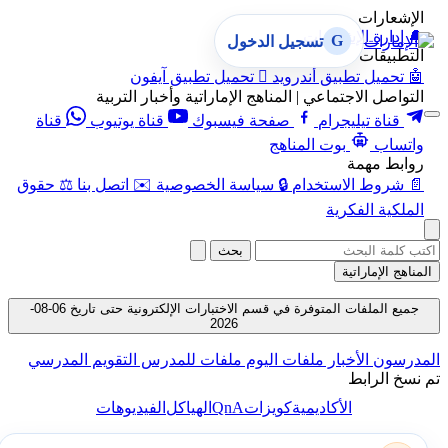
الإشعارات
🔔
إدارة الإشعارات
G
تسجيل الدخول
التطبيقات
🤖
تحميل تطبيق أندرويد

تحميل تطبيق آيفون
التواصل الاجتماعي | المناهج الإماراتية وأخبار التربية
قناة تيليجرام
صفحة فيسبوك
قناة يوتيوب
قناة
واتساب
بوت المناهج
روابط مهمة
📄
شروط الاستخدام
🔒
سياسة الخصوصية
✉️
اتصل بنا
⚖️
حقوق
الملكية الفكرية
بحث
المناهج الإماراتية
جميع الملفات المتوفرة في قسم الاختبارات الإلكترونية حتى تاريخ 06-08-
2026
المدرسون
الأخبار
ملفات اليوم
ملفات للمدرس
التقويم المدرسي
تم نسخ الرابط
QnA
الأكاديمية
كويزات
الهياكل
الفيديوهات