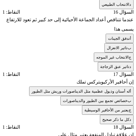
د
الانتحاب الطبيعي
السؤال 16
النقاط: 1
عندما تتناقص أعداد الجماعة الأحيائية إلى حد كبير ثم تعود للارتفاع
يسمى هذا
أ
تدفق الجينات
ب
تاثير الانعزال
ج
الانتخاب غير الموجه
د
تاثير عنق الزجاجة
السؤال 17
النقاط: 1
إن أحافير الأركيوبتركس تملك
أ
له أسنان وذيول عظمية مثل الديناصورات وريش مثل الطيور
ب
خصائص تجمع بين الطيور والديناصورات
ج
يعتبر من الأحافير الوسيطية
د
كل ما ذكر صحيح
السؤال 18
النقاط: 1
إن علاقة تبادل المنفعة يعتبر مثال على