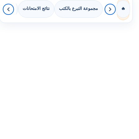
مجموعة التبرع بالكتب
نتائج الامتحانات
كويزات 
🔥