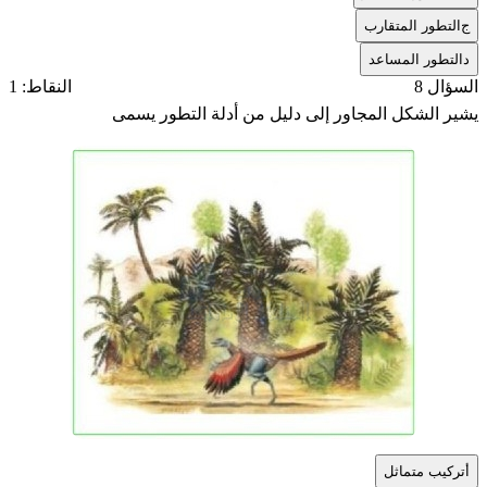
ج
التطور المتقارب
د
التطور المساعد
السؤال 8
النقاط: 1
يشير الشكل المجاور إلى دليل من أدلة التطور يسمى
أ
تركيب متماثل