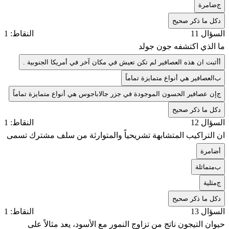
ج
ضامرة
د
كل ما ذكر صحيح
السؤال 11
النقاط: 1
ما الذي اكتشفه جون جولد
أ
أثبت ان هذه العصافير لم تكن تعيش في مكان آخر في أمريكا الجنوبية .
ب
العصافير هي أنواع متمايزة تماماً
ج
إن عصافير الحسون الموجودة في جزر جالاباجوس هي أنواع متمايزة تماماً
د
كل ما ذكر صحيح
السؤال 12
النقاط: 1
ان التراكيب المتشابهة تشريحياً والمتوارثة من سلف مشترك تسمى
أ
ضامرة
ب
متماثلة
ج
مثلية
د
كل ما ذكر صحيح
السؤال 13
النقاط: 1
حيوان التيجون ناتج من تزاوج النمور مع الأسود، يعد مثالاً على