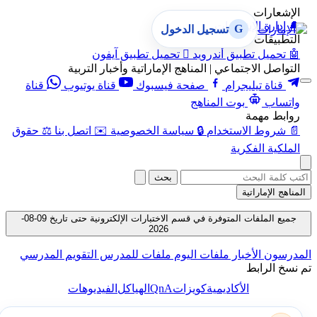
الإشعارات
🔔
إدارة الإشعارات
G
تسجيل الدخول
التطبيقات
🤖
تحميل تطبيق أندرويد

تحميل تطبيق آيفون
التواصل الاجتماعي | المناهج الإماراتية وأخبار التربية
قناة تيليجرام
صفحة فيسبوك
قناة يوتيوب
قناة
واتساب
بوت المناهج
روابط مهمة
📄
شروط الاستخدام
🔒
سياسة الخصوصية
✉️
اتصل بنا
⚖️
حقوق
الملكية الفكرية
بحث
المناهج الإماراتية
جميع الملفات المتوفرة في قسم الاختبارات الإلكترونية حتى تاريخ 09-08-
2026
المدرسون
الأخبار
ملفات اليوم
ملفات للمدرس
التقويم المدرسي
تم نسخ الرابط
QnA
الأكاديمية
كويزات
الهياكل
الفيديوهات