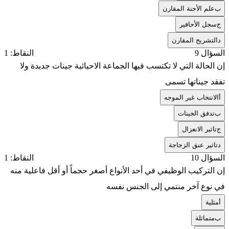
ب
علم الأجنة المقارن
ج
سجل الأحافير
د
التشريح المقارن
السؤال 9
النقاط: 1
إن الحالة التي لا تكتسب فيها الجماعة الاحيائية جينات جديدة ولا
تفقد جيناتها تسمى
أ
الانتخاب غير الموجه
ب
تدفق الجينات
ج
تاثير الانعزال
د
تاثير عنق الزجاجة
السؤال 10
النقاط: 1
إن التركيب الوظيفي في أحد الأنواع أصغر حجماً أو أقل فاعلية منه
في نوع آخر منتمي إلى الجنس نفسه
أ
مثلية
ب
متماثلة