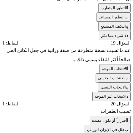
أ
التطور المتقارب
ب
التطور المساعد
ج
التكيف المتشعع
د
لا شيء مما ذكر
السؤال 19
النقاط: 1
عندما تسبب نسخة متطرفة من صفة وراثية في جعل الكائن الحي
صالحاً أكثر للبقاء يسمى ذلك بـ
أ
الانتخاب الموجه
ب
الانتخاب الجنسي
ج
الانتخاب التثبيتي
د
الانتخاب غير الموجه
السؤال 20
النقاط: 1
تسبب الطفرات
أ
أضراراً أو تكون مفيدة
ب
خلل في الإتزان الوراثي