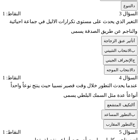
د
التنوع
السؤال 3
النقاط: 1
التغير الذي يحدث على مستوى تكرارات الاليل في جماعة احيائية
والناجم عن طريق الصدفة يسمى
أ
تأثير عنق الزجاجة
ب
الانتخاب التثبيتي
ج
الإنجراف الجيني
د
الانتخاب الموجه
السؤال 4
النقاط: 1
عندما يحدث التطور خلال وقت قصير نسبيا حيث ينتج نوعاً واحداً
أنواعاً عدة مثل السمك البلطي يسمى
أ
التكيف المتشعع
ب
التطور المساعد
ج
التطور المقارب
السؤال 5
النقاط: 1
إن سناجب كايباب وابرت أصبحت أنواع منفصلة بفعل