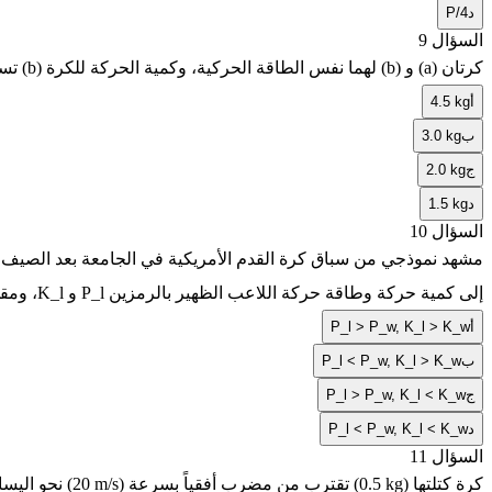
د
P/4
السؤال 9
كرتان (a) و (b) لهما نفس الطاقة الحركية، وكمية الحركة للكرة (b) تساوي نصف كمية الحركة للكرة (a). إذا كانت كتلة الكرة (b) تساوي
أ
4.5 kg
ب
3.0 kg
ج
2.0 kg
د
1.5 kg
السؤال 10
مشهد نموذجي من سباق كرة القدم الأمريكية في الجامعة بعد الصيف 
إلى كمية حركة وطاقة حركة اللاعب الظهير بالرمزين
P_l
و
K_l
، ومق
أ
P_l > P_w, K_l > K_w
ب
P_l < P_w, K_l > K_w
ج
P_l > P_w, K_l < K_w
د
P_l < P_w, K_l < K_w
السؤال 11
كرة كتلتها
(0.5 kg)
تقترب من مضرب أفقياً بسرعة
(20 m/s)
نحو اليسا