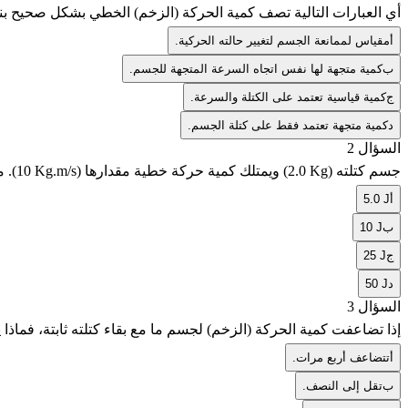
أي العبارات التالية تصف كمية الحركة (الزخم) الخطي بشكل صحيح بن
أ
مقياس لممانعة الجسم لتغيير حالته الحركية.
ب
كمية متجهة لها نفس اتجاه السرعة المتجهة للجسم.
ج
كمية قياسية تعتمد على الكتلة والسرعة.
د
كمية متجهة تعتمد فقط على كتلة الجسم.
السؤال 2
جسم كتلته
(2.0 Kg)
ويمتلك كمية حركة خطية مقدارها
(10 Kg.m/s)
. 
أ
5.0 J
ب
10 J
ج
25 J
د
50 J
السؤال 3
إذا تضاعفت كمية الحركة (الزخم) لجسم ما مع بقاء كتلته ثابتة، فماذا
أ
تتضاعف أربع مرات.
ب
تقل إلى النصف.