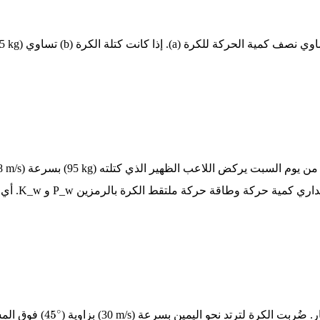
5 kg)
من يوم السبت يركض اللاعب الظهير الذي كتلته
(95 kg)
بسرعة
8 m/s)
داري كمية حركة وطاقة حركة ملتقط الكرة بالرمزين
P_w
و
K_w
. أي
ر. ضُربت الكرة لترتد نحو اليمين بسرعة
(30 m/s)
بزاوية (
) فوق المس