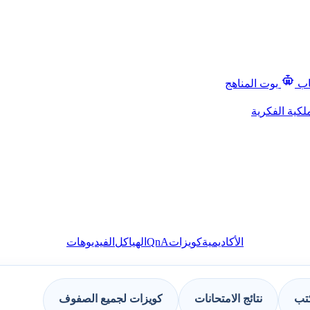
اب
بوت المناهج
لكية الفكرية
QnA
الأكاديمية
كويزات
الهياكل
الفيديوهات
كتب
نتائج الامتحانات
كويزات لجميع الصفوف