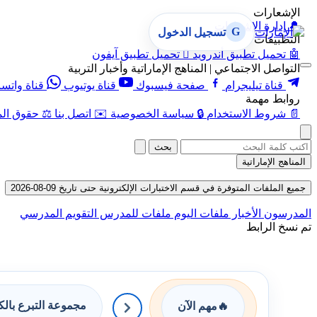
الإشعارات
🔔
إدارة الإشعارات
G
تسجيل الدخول
التطبيقات
🤖
تحميل تطبيق أندرويد

تحميل تطبيق آيفون
التواصل الاجتماعي | المناهج الإماراتية وأخبار التربية
قناة تيليجرام
صفحة فيسبوك
قناة يوتيوب
قناة واتس
روابط مهمة
📄
شروط الاستخدام
🔒
سياسة الخصوصية
✉️
اتصل بنا
⚖️
حقوق الم
بحث
المناهج الإماراتية
جميع الملفات المتوفرة في قسم الاختبارات الإلكترونية حتى تاريخ 09-08-2026
المدرسون
الأخبار
ملفات اليوم
ملفات للمدرس
التقويم المدرسي
تم نسخ الرابط
مجموعة التبرع بال
🔥
مهم الآن