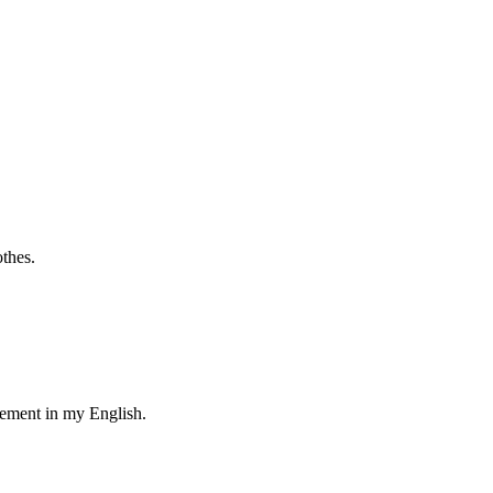
othes.
vement in my English.