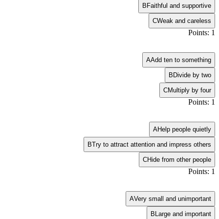
B
Faithful and supportive
C
Weak and careless
Points: 1
A
Add ten to something
B
Divide by two
C
Multiply by four
Points: 1
A
Help people quietly
B
Try to attract attention and impress others
C
Hide from other people
Points: 1
A
Very small and unimportant
B
Large and important