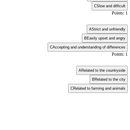
C
Slow and difficult
Points: 1
A
Strict and unfriendly
B
Easily upset and angry
C
Accepting and understanding of differences
Points: 1
A
Related to the countryside
B
Related to the city
C
Related to farming and animals