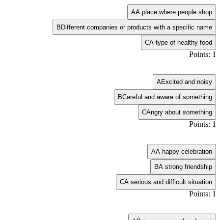
A
A place where people shop
B
Different companies or products with a specific name
C
A type of healthy food
Points: 1
A
Excited and noisy
B
Careful and aware of something
C
Angry about something
Points: 1
A
A happy celebration
B
A strong friendship
C
A serious and difficult situation
Points: 1