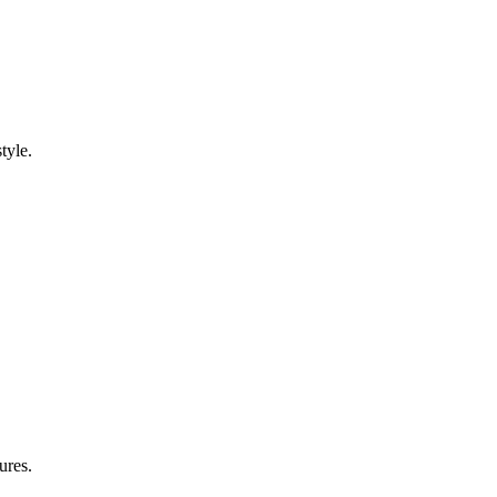
tyle.
ures.