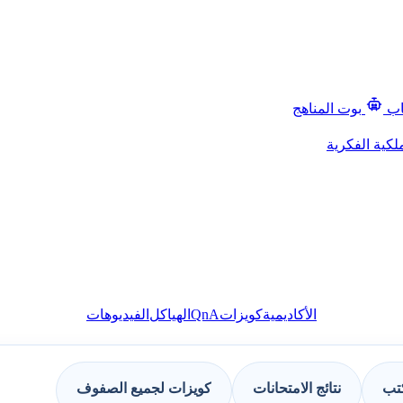
اب
بوت المناهج
لكية الفكرية
QnA
الأكاديمية
كويزات
الهياكل
الفيديوهات
كتب
نتائج الامتحانات
كويزات لجميع الصفوف