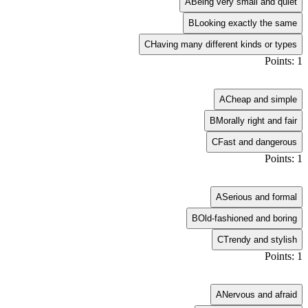
A
Being very small and quiet
B
Looking exactly the same
C
Having many different kinds or types
Points: 1
A
Cheap and simple
B
Morally right and fair
C
Fast and dangerous
Points: 1
A
Serious and formal
B
Old-fashioned and boring
C
Trendy and stylish
Points: 1
A
Nervous and afraid