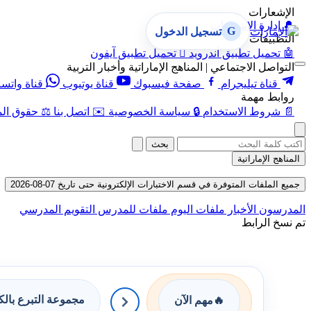
الإشعارات
🔔
إدارة الإشعارات
G
تسجيل الدخول
التطبيقات
🤖
تحميل تطبيق أندرويد

تحميل تطبيق آيفون
التواصل الاجتماعي | المناهج الإماراتية وأخبار التربية
قناة تيليجرام
صفحة فيسبوك
قناة يوتيوب
قناة واتس
روابط مهمة
📄
شروط الاستخدام
🔒
سياسة الخصوصية
✉️
اتصل بنا
⚖️
حقوق الم
بحث
المناهج الإماراتية
جميع الملفات المتوفرة في قسم الاختبارات الإلكترونية حتى تاريخ 07-08-2026
المدرسون
الأخبار
ملفات اليوم
ملفات للمدرس
التقويم المدرسي
تم نسخ الرابط
مجموعة التبرع بال
🔥
مهم الآن