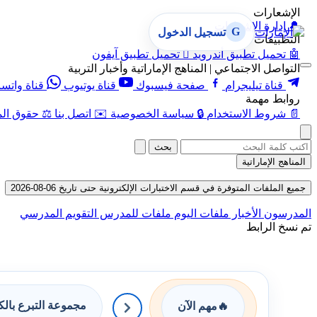
الإشعارات
🔔
إدارة الإشعارات
G
تسجيل الدخول
التطبيقات
🤖
تحميل تطبيق أندرويد

تحميل تطبيق آيفون
التواصل الاجتماعي | المناهج الإماراتية وأخبار التربية
قناة تيليجرام
صفحة فيسبوك
قناة يوتيوب
قناة واتس
روابط مهمة
📄
شروط الاستخدام
🔒
سياسة الخصوصية
✉️
اتصل بنا
⚖️
حقوق الم
بحث
المناهج الإماراتية
جميع الملفات المتوفرة في قسم الاختبارات الإلكترونية حتى تاريخ 06-08-2026
المدرسون
الأخبار
ملفات اليوم
ملفات للمدرس
التقويم المدرسي
تم نسخ الرابط
مجموعة التبرع بال
🔥
مهم الآن