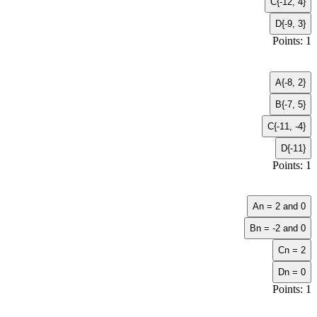
C
{-12, 4}
D
{-9, 3}
Points: 1
A
{-8, 2}
B
{-7, 5}
C
{-11, -4}
D
{-11}
Points: 1
A
n = 2 and 0
B
n = -2 and 0
C
n = 2
D
n = 0
Points: 1