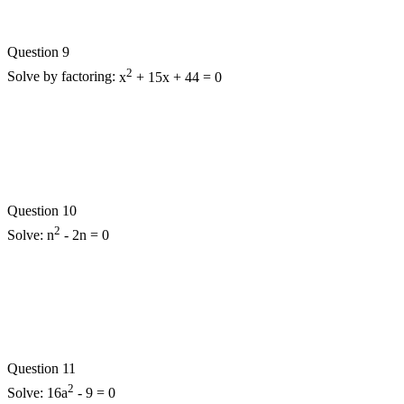
Question 9
2
Solve by factoring:
x
+ 15x + 44 = 0
Question 10
2
Solve:
n
- 2n = 0
Question 11
2
Solve:
16a
- 9 = 0