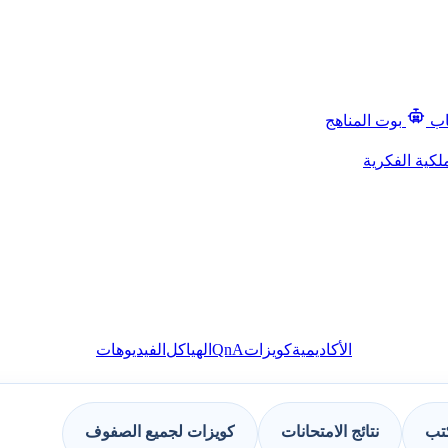
اب
بوت المناهج
لكية الفكرية
QnA
الأكاديمية
كويزات
الهياكل
الفيديوهات
كتب
نتائج الامتحانات
كويزات لجميع الصفوف