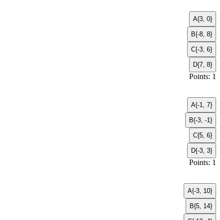
A
{3, 0}
B
{-8, 8}
C
{-3, 6}
D
{7, 8}
Points: 1
A
{-1, 7}
B
{-3, -1}
C
{5, 6}
D
{-3, 3}
Points: 1
A
{-3, 10}
B
{5, 14}