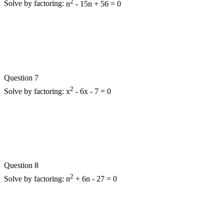
2
Solve by factoring:
n
- 15n + 56 = 0
Question 7
2
Solve by factoring:
x
- 6x - 7 = 0
Question 8
2
Solve by factoring:
n
+ 6n - 27 = 0