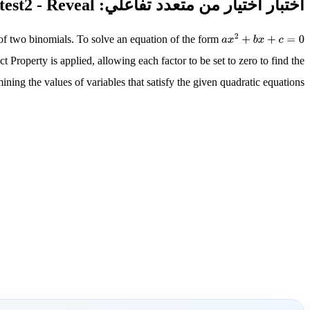
اختبار اختيار من متعدد تفاعلي: Solve by Factoring test2 - Reveal
 of two binomials. To solve an equation of the form
a
x
2
+
b
x
+
c
=
0
t Property is applied, allowing each factor to be set to zero to find the
ining the values of variables that satisfy the given quadratic equations.