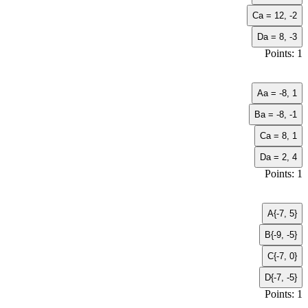
C
a = 12, -2
D
a = 8, -3
Points: 1
A
a = -8, 1
B
a = -8, -1
C
a = 8, 1
D
a = 2, 4
Points: 1
A
{-7, 5}
B
{-9, -5}
C
{-7, 0}
D
{-7, -5}
Points: 1