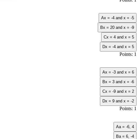
A
x = -4 and x = -5
B
x = 20 and x = -9
C
x = 4 and x = 5
D
x = -4 and x = 5
Points: 1
A
x = -3 and x = 6
B
x = 3 and x = -6
C
x = -9 and x = 2
D
x = 9 and x = -2
Points: 1
A
a = -6, 4
B
a = 6, -4