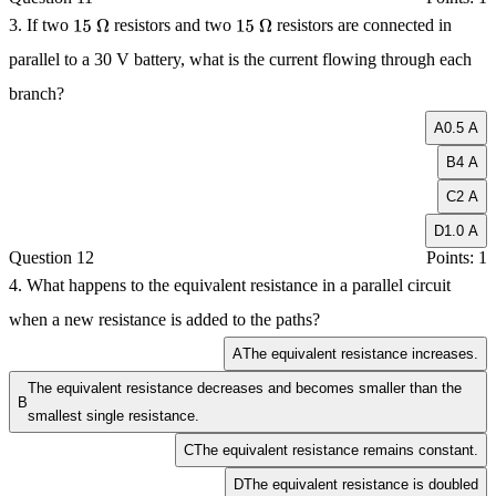
3. If two
resistors and two
resistors are connected in
15
Ω
15
Ω
parallel to a
30 V
battery, what is the current flowing through each
branch?
A
0.5 A
B
4 A
C
2 A
D
1.0 A
Question 12
Points: 1
4. What happens to the equivalent resistance in a parallel circuit
when a new resistance is added to the paths?
A
The equivalent resistance increases.
The equivalent resistance decreases and becomes smaller than the
B
smallest single resistance.
C
The equivalent resistance remains constant.
D
The equivalent resistance is doubled