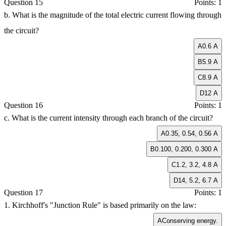
Question 15
Points: 1
b. What is the magnitude of the total electric current flowing through
the circuit?
A
0.6 A
B
5.9 A
C
8.9 A
D
12 A
Question 16
Points: 1
c. What is the current intensity through each branch of the circuit?
A
0.35, 0.54, 0.56 A
B
0.100, 0.200, 0.300 A
C
1.2, 3.2, 4.8 A
D
14, 5.2, 6.7 A
Question 17
Points: 1
1. Kirchhoff's "Junction Rule" is based primarily on the law:
A
Conserving energy.