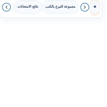
مجموعة التبرع بالكتب
نتائج الامتحانات
كويزات 
🔥