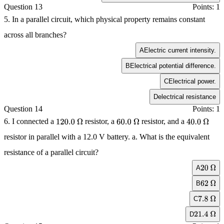
Question 13
Points: 1
5. In a parallel circuit, which physical property remains constant
across all branches?
A
Electric current intensity.
B
Electrical potential difference.
C
Electrical power.
D
electrical resistance
Question 14
Points: 1
6. I connected a
resistor, a
resistor, and a
120.0
Ω
60.0
Ω
40.0
Ω
resistor in parallel with a
12.0 V
battery. a. What is the equivalent
resistance of a parallel circuit?
A
20
Ω
B
62
Ω
C
7.8
Ω
D
21.4
Ω