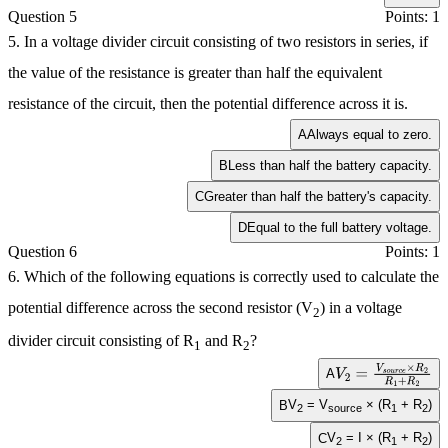
Question 5
Points: 1
5. In a voltage divider circuit consisting of two resistors in series, if
the value of the resistance is greater than half the equivalent
resistance of the circuit, then the potential difference across it is.
A
Always equal to zero.
B
Less than half the battery capacity.
C
Greater than half the battery's capacity.
D
Equal to the full battery voltage.
Question 6
Points: 1
6. Which of the following equations is correctly used to calculate the
potential difference across the second resistor (
V
) in a voltage
2
divider circuit consisting of
R
and
R
?
1
2
A
V
2
=
V
s
o
u
r
c
e
×
R
2
V
= V
R
1
+
R
× (R
2
+ R
)
B
2
source
1
2
V
= I × (R
+ R
)
C
2
1
2