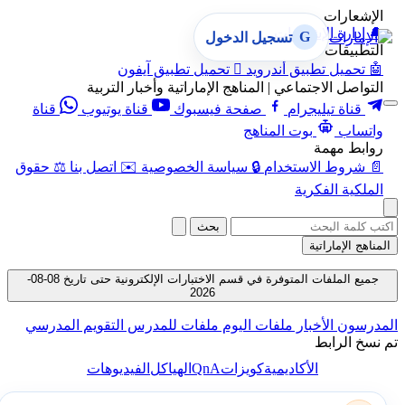
الإشعارات
🔔
إدارة الإشعارات
G
تسجيل الدخول
التطبيقات
🤖
تحميل تطبيق أندرويد

تحميل تطبيق آيفون
التواصل الاجتماعي | المناهج الإماراتية وأخبار التربية
قناة تيليجرام
صفحة فيسبوك
قناة يوتيوب
قناة
واتساب
بوت المناهج
روابط مهمة
📄
شروط الاستخدام
🔒
سياسة الخصوصية
✉️
اتصل بنا
⚖️
حقوق
الملكية الفكرية
بحث
المناهج الإماراتية
جميع الملفات المتوفرة في قسم الاختبارات الإلكترونية حتى تاريخ 08-08-
2026
المدرسون
الأخبار
ملفات اليوم
ملفات للمدرس
التقويم المدرسي
تم نسخ الرابط
QnA
الأكاديمية
كويزات
الهياكل
الفيديوهات