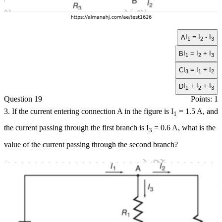
I
= I
- I
A
1
2
3
I
= I
+ I
B
1
2
3
I
= I
+ I
C
3
1
2
I
+ I
+ I
D
1
2
3
Question 19
Points: 1
3. If the current entering connection A in the figure is
I
= 1.5 A
, and
1
the current passing through the first branch is
I
= 0.6 A
, what is the
3
value of the current passing through the second branch?