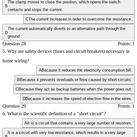
The clamp moves to close the position, which opens the switch
B
contacts and stops the current.
C
The current increases in order to overcome the resistance.
The current automatically diverts to an alternative path through the
D
ground.
Question 28
Points: 1
5. Why are safety devices (fuses and circuit breakers) necessary in
home wiring?
A
Because it reduces the electricity consumption bill.
B
Because it prevents overloads or fires caused by short circuits.
C
Because they act as backup batteries when the power goes out.
D
Because it increases the speed of electron flow in the wires.
Question 29
Points: 1
6. What is the scientific definition of a "short circuit"?
A
It is a circuit that contains a very large number of resistors.
It is a circuit with very low resistance, which results in a very large
B