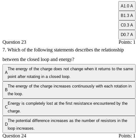
A
1.0 A
B
1.3 A
C
0.3 A
D
0.7 A
Question 23
Points: 1
7. Which of the following statements describes the relationship
between the closed loop and energy?
The energy of the charge does not change when it returns to the same
A
point after rotating in a closed loop.
The energy of the charge increases continuously with each rotation in
B
the loop.
Energy is completely lost at the first resistance encountered by the
C
charge.
The potential difference increases as the number of resistors in the
D
loop increases.
Question 24
Points: 1