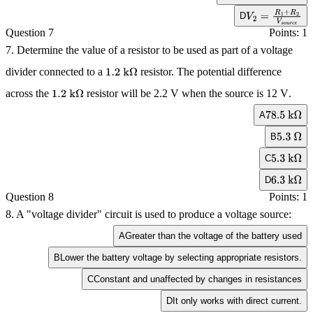
D
V
2
=
R
1
+
R
2
V
s
Question 7
Points: 1
o
u
r
c
e
7. Determine the value of a resistor to be used as part of a voltage
divider connected to a
resistor. The potential difference
1.2
k
Ω
across the
resistor will be
2.2 V
when the source is
12 V
.
1.2
k
Ω
A
78.5
k
Ω
B
5.3
Ω
C
5.3
k
Ω
D
6.3
k
Ω
Question 8
Points: 1
8. A "voltage divider" circuit is used to produce a voltage source:
A
Greater than the voltage of the battery used
B
Lower the battery voltage by selecting appropriate resistors.
C
Constant and unaffected by changes in resistances
D
It only works with direct current.