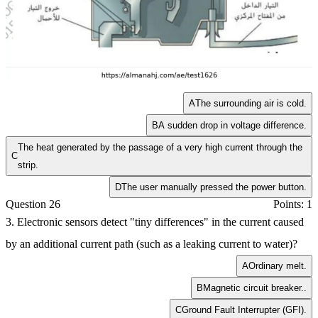
A
The surrounding air is cold.
B
A sudden drop in voltage difference.
The heat generated by the passage of a very high current through the
C
strip.
D
The user manually pressed the power button.
Question 26
Points: 1
3. Electronic sensors detect "tiny differences" in the current caused
by an additional current path (such as a leaking current to water)?
A
Ordinary melt.
B
Magnetic circuit breaker..
C
Ground Fault Interrupter (GFI).