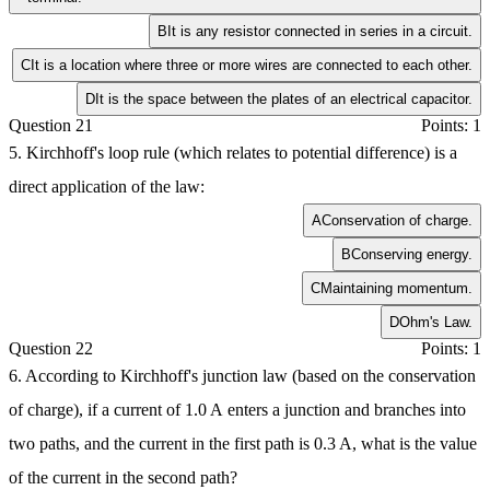
B
It is any resistor connected in series in a circuit.
C
It is a location where three or more wires are connected to each other.
D
It is the space between the plates of an electrical capacitor.
Question 21
Points: 1
5. Kirchhoff's loop rule (which relates to potential difference) is a
direct application of the law:
A
Conservation of charge.
B
Conserving energy.
C
Maintaining momentum.
D
Ohm's Law.
Question 22
Points: 1
6. According to Kirchhoff's junction law (based on the conservation
of charge), if a current of
1.0 A
enters a junction and branches into
two paths, and the current in the first path is
0.3 A
, what is the value
of the current in the second path?