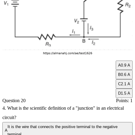
A
0.9 A
B
0.6 A
C
2.1 A
D
1.5 A
Question 20
Points: 1
4. What is the scientific definition of a "junction" in an electrical
circuit?
It is the wire that connects the positive terminal to the negative
A
terminal.