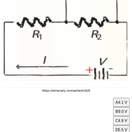
A
4.1 V
B
9.0 V
C
4.9 V
D
5.5 V