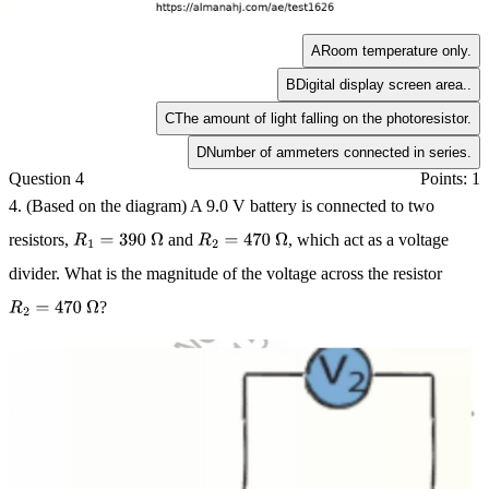
A
Room temperature only.
B
Digital display screen area..
C
The amount of light falling on the photoresistor.
D
Number of ammeters connected in series.
Question 4
Points: 1
4. (Based on the diagram) A
9.0 V
battery is connected to two
resistors,
and
, which act as a voltage
R
1
=
390
Ω
R
2
=
470
Ω
divider. What is the magnitude of the voltage across the resistor
?
R
2
=
470
Ω