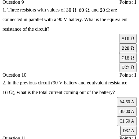
Question 9
Points: 1
1. Three resistors with values of
,
, and
are
30
Ω
60
Ω
20
Ω
connected in parallel with a
90 V
battery. What is the equivalent
resistance of the circuit?
A
10
Ω
B
20
Ω
C
18
Ω
D
27
Ω
Question 10
Points: 1
2. In the previous circuit (
90 V
battery and equivalent resistance
), what is the total current coming out of the battery?
10
Ω
A
4.50 A
B
9.00 A
C
1.50 A
D
37 A
Question 11
Points: 1