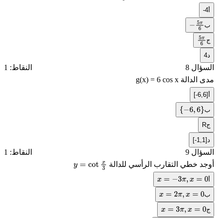
أ
-4
ب
−
5
π
6
ج
5
π
د
4
6
السؤال 8
النقاط: 1
مدى الدالة
g(x) = 6 cos x
أ
[-6,6]
ب
{
−
6
,
6
}
ج
R
د
[-1,1]
السؤال 9
النقاط: 1
أوجد خطي التقارب الرأسي للدالة
y
=
cot
x
3
أ
x
=
−
3
π
,
x
=
0
ب
x
=
2
π
,
x
=
0
ج
x
=
3
π
,
x
=
0