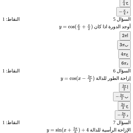
ج
π
د
4
−
π
4
السؤال 5
النقاط: 1
أوجد الدورة اذا كان
y
=
cos
(
x
3
+
π
2
)
أ
2
π
ب
3
π
ج
4
π
د
6
π
السؤال 6
النقاط: 1
إزاحة الطور للدالة
y
=
cos
(
x
−
3
π
2
)
أ
3
π
2
ب
−
3
π
2
ج
2
π
د
3
−
3
π
2
السؤال 7
النقاط: 1
الإزاحة الرأسية للدالة
y
=
sin
(
x
+
5
π
6
)
+
4