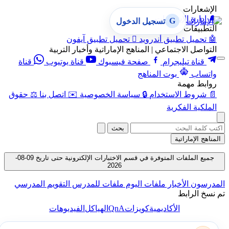
الإشعارات
🔔
إدارة الإشعارات
G
تسجيل الدخول
التطبيقات
🤖
تحميل تطبيق أندرويد

تحميل تطبيق آيفون
التواصل الاجتماعي | المناهج الإماراتية وأخبار التربية
قناة تيليجرام
صفحة فيسبوك
قناة يوتيوب
قناة
واتساب
بوت المناهج
روابط مهمة
📄
شروط الاستخدام
🔒
سياسة الخصوصية
✉️
اتصل بنا
⚖️
حقوق
الملكية الفكرية
بحث
المناهج الإماراتية
جميع الملفات المتوفرة في قسم الاختبارات الإلكترونية حتى تاريخ 09-08-
2026
المدرسون
الأخبار
ملفات اليوم
ملفات للمدرس
التقويم المدرسي
تم نسخ الرابط
QnA
الأكاديمية
كويزات
الهياكل
الفيديوهات