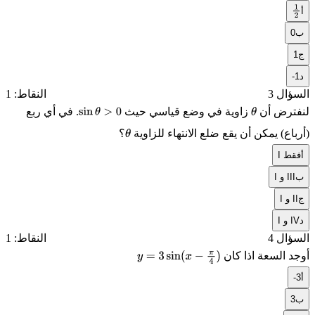
أ
1
2
ب
0
ج
1
د
-1
السؤال 3
النقاط: 1
لنفترض أن
زاوية في وضع قياسي حيث
. في أي ربع
sin
θ
>
0
θ
(أرباع) يمكن أن يقع ضلع الانتهاء للزاوية
؟
θ
أ
I فقط
ب
I و III
ج
I و II
د
I و IV
السؤال 4
النقاط: 1
أوجد السعة اذا كان
y
=
3
sin
(
x
−
π
4
)
أ
-3
ب
3