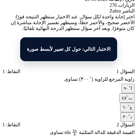
الزيارات
276
الناشر
Zahra
اختر إجابة واحدة لكل سؤال. عند الاختيار ستظهر النتيجة فورًا:
الأخضر صحيح، والأحمر خطأ، وسيظهر تفسير الإجابة مباشرة إن
كان متوفرًا. وبعد آخر سؤال ستظهر الدرجة النهائية تلقائيًا.
الاختبار التالي: حول كل تعبير لأبسط صورة
السؤال 1
النقاط: 1
زاوية المرجع للزاوية
تساوى
٣
٠
٠
(٣٠٠
∘
)
٩
٠
أ
٩٠
∘
٤
٥
ب
٤٥
∘
٦
٠
ج
٦٠
∘
٣
٠
د
٣٠
∘
السؤال 2
النقاط: 1
القيمة الدقيقة للدالة المثلثية
تساوى
sin
5
π
6