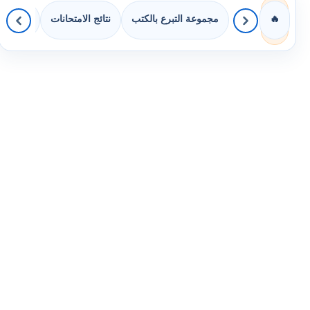
مجموعة التبرع بالكتب
نتائج الامتحانات
كويزات 
🔥