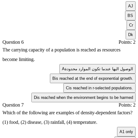
A
J
B
S
C
r
D
k
Question 6
Points: 2
The carrying capacity of a population is reached as resources
become limiting.
الوصول اليها عندما تكون الموارد محدودة
A
B
is reached at the end of exponential growth.
C
is reached in r-selected populations.
D
is reached when the environment begins to be harmed
Question 7
Points: 2
Which of the following are examples of density-dependent factors?
(1) food, (2) disease, (3) rainfall, (4) temperature.
A
1 only