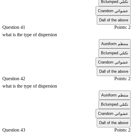
clumped تكتلي
B
random عشوائي
C
D
all of the above
Question 41
Points: 2
what is the type of dispersion
uniform منتظم
A
clumped تكتلي
B
random عشوائي
C
D
all of the above
Question 42
Points: 2
what is the type of dispersion
uniform منتظم
A
clumped تكتلي
B
random عشوائي
C
D
all of the above
Question 43
Points: 2