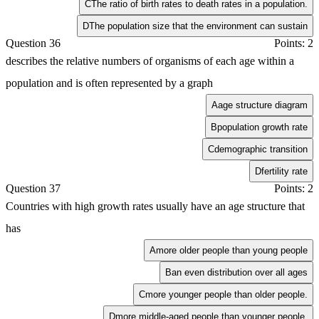
C
The ratio of birth rates to death rates in a population.
D
The population size that the environment can sustain
Question 36
Points: 2
describes the relative numbers of organisms of each age within a
population and is often represented by a graph
A
age structure diagram
B
population growth rate
C
demographic transition
D
fertility rate
Question 37
Points: 2
Countries with high growth rates usually have an age structure that
has
A
more older people than young people
B
an even distribution over all ages
C
more younger people than older people.
D
more middle-aged people than younger people.