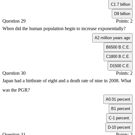
C
1.7 billion
D
9 billion
Question 29
Points: 2
When did the human population begin to increase exponentially?
A
2 million years ago
B
6500 B.C.E.
C
1800 B.C.E.
D
1500 C.E.
Question 30
Points: 2
Japan had a birthrate of eight and a death rate of nine in 2008. What
was the PGR?
A
0.01 percent
B
1 percent
C
-1 percent.
D
-10 percent
Question 31
Points: 2