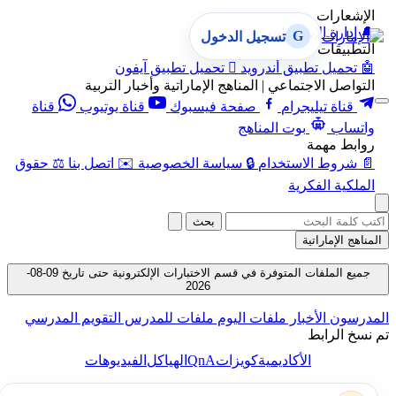
الإشعارات
🔔
إدارة الإشعارات
G
تسجيل الدخول
التطبيقات
🤖
تحميل تطبيق أندرويد

تحميل تطبيق آيفون
التواصل الاجتماعي | المناهج الإماراتية وأخبار التربية
قناة تيليجرام
صفحة فيسبوك
قناة يوتيوب
قناة
واتساب
بوت المناهج
روابط مهمة
📄
شروط الاستخدام
🔒
سياسة الخصوصية
✉️
اتصل بنا
⚖️
حقوق
الملكية الفكرية
بحث
المناهج الإماراتية
جميع الملفات المتوفرة في قسم الاختبارات الإلكترونية حتى تاريخ 09-08-
2026
المدرسون
الأخبار
ملفات اليوم
ملفات للمدرس
التقويم المدرسي
تم نسخ الرابط
QnA
الأكاديمية
كويزات
الهياكل
الفيديوهات