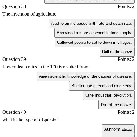
Question 38
Points: 2
The invention of agriculture
A
led to an increased birth rate and death rate.
B
provided a more dependable food supply.
C
allowed people to settle down in villages.
D
all of the above
Question 39
Points: 2
Lower death rates in the 1700s resulted from
A
new scientific knowledge of the causes of disease.
B
better use of coal and electricity.
C
the Industrial Revolution.
D
all of the above.
Question 40
Points: 2
what is the type of dispersion
uniform منتظم
A