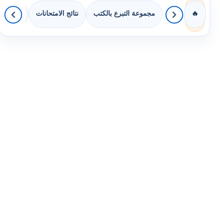
مجموعة التبرع بالكتب
نتائج الامتحانات
كويزات 
🔥