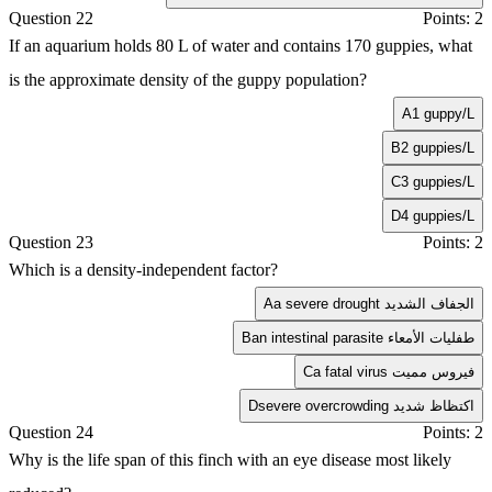
Question 22
Points: 2
If an aquarium holds 80 L of water and contains 170 guppies, what
is the approximate density of the guppy population?
A
1 guppy/L
B
2 guppies/L
C
3 guppies/L
D
4 guppies/L
Question 23
Points: 2
Which is a density-independent factor?
a severe drought الجفاف الشديد
A
an intestinal parasite طفليات الأمعاء
B
a fatal virus فيروس مميت
C
severe overcrowding اكتظاظ شديد
D
Question 24
Points: 2
Why is the life span of this finch with an eye disease most likely