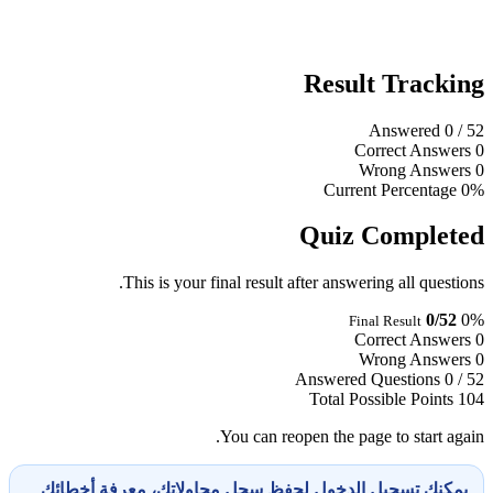
Result Tracking
Answered
0
/ 52
Correct Answers
0
Wrong Answers
0
Current Percentage
0%
Quiz Completed
This is your final result after answering all questions.
0/52
0%
Final Result
Correct Answers
0
Wrong Answers
0
Answered Questions
0 / 52
Total Possible Points
104
You can reopen the page to start again.
يمكنك تسجيل الدخول لحفظ سجل محاولاتك، معرفة أخطائك