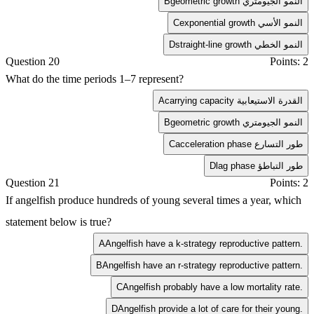
geometric growth النمو الجيومتري
B
exponential growth النمو الأسي
C
straight-line growth النمو الخطي
D
Question 20
Points: 2
What do the time periods 1–7 represent?
carrying capacity القدرة الاستيعابية
A
geometric growth النمو الجيومتري
B
acceleration phase طور التسارع
C
lag phase طور التباطؤ
D
Question 21
Points: 2
If angelfish produce hundreds of young several times a year, which
statement below is true?
A
Angelfish have a k-strategy reproductive pattern.
B
Angelfish have an r-strategy reproductive pattern.
C
Angelfish probably have a low mortality rate.
D
Angelfish provide a lot of care for their young.