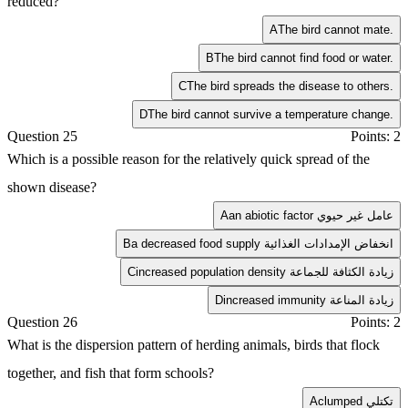
reduced?
A
The bird cannot mate.
B
The bird cannot find food or water.
C
The bird spreads the disease to others.
D
The bird cannot survive a temperature change.
Question 25
Points: 2
Which is a possible reason for the relatively quick spread of the
shown disease?
an abiotic factor عامل غير حيوي
A
a decreased food supply انخفاض الإمدادات الغذائية
B
increased population density زيادة الكثافة للجماعة
C
increased immunity زيادة المناعة
D
Question 26
Points: 2
What is the dispersion pattern of herding animals, birds that flock
together, and fish that form schools?
clumped تكتلي
A