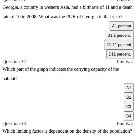
Georgia, a country in western Asia, had a birthrate of 11 and a death
rate of 10 in 2008. What was the PGR of Georgia in that year?
A
1 percent
B
1.1 percent.
C
0.11 percent
D
11 percent.
Question 32
Points: 2
Which part of the graph indicates the carrying capacity of the
habitat?
A
1
B
2
C
3
D
4
Question 33
Points: 2
Which limiting factor is dependent on the density of the population?