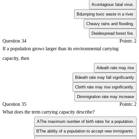
A
contagious fatal virus.
B
dumping toxic waste in a river.
C
heavy rains and flooding.
D
widespread forest fire.
Question 34
Points: 2
If a population grows larger than its environmental carrying
capacity, then
A
death rate may rise
B
death rate may fall significantly
C
birth rate may rise significantly.
D
immigration rate may increase
Question 35
Points: 2
What does the term carrying capacity describe?
A
The maximum number of birth rates for a population.
B
The ability of a population to accept new immigrants.