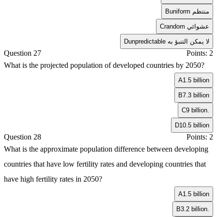
uniform منتظم
B
random عشوائي
C
unpredictable لا يمكن التنبؤ به
D
Question 27
Points: 2
What is the projected population of developed countries by 2050?
A
1.5 billion
B
7.3 billion
C
9 billion.
D
10.5 billion
Question 28
Points: 2
What is the approximate population difference between developing
countries that have low fertility rates and developing countries that
have high fertility rates in 2050?
A
1.5 billion
B
3.2 billion.