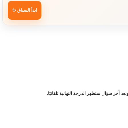
ابدأ السباق ✨
د آخر سؤال ستظهر الدرجة النهائية تلقائيًا.