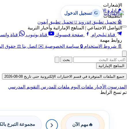
الإشعارات
🔔
إدارة الإشعارات
G
تسجيل الدخول
التطبيقات
🤖
تحميل تطبيق أندرويد

تحميل تطبيق آيفون
التواصل الاجتماعي | المناهج الإماراتية وأخبار التربية
قناة تيليجرام
صفحة فيسبوك
قناة يوتيوب
قناة واتس
روابط مهمة
📄
شروط الاستخدام
🔒
سياسة الخصوصية
✉️
اتصل بنا
⚖️
حقوق الم
بحث
المناهج الإماراتية
جميع الملفات المتوفرة في قسم الاختبارات الإلكترونية حتى تاريخ 08-08-2026
المدرسون
الأخبار
ملفات اليوم
ملفات للمدرس
التقويم المدرسي
تم نسخ الرابط
مجموعة التبرع بال
🔥
مهم الآن