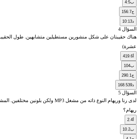
ب
4:5
ج
156:7
د
10:13
السؤال 4
عشرة)
أ
419.6
ب
104
ج
290.1
د
168.539
السؤال 5
ريهام؟
أ
2.4
ب
10.2
ج
4.1