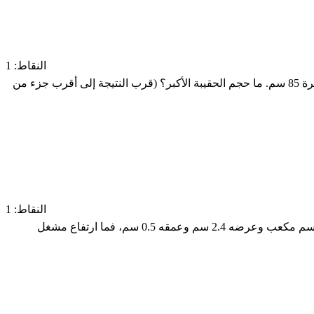
النقاط: 1
هناك حقيبتان على شكل منشورين مستطيلين متشابهين. طول الحقيبة الصغيرة 68 سم وعرضها 47 سم وعمقها 27 سم، وطول الحقيبة الكبيرة 85 سم. ما حجم الحقيبة الأكبر؟ (قرب النتيجة إلى أقرب جزء من
النقاط: 1
لدى رنا وريهام النوع ذاته من مشغل MP3 ولكن بلونين مختلفين. المشغلان على شكل منشورين مستطيلين متطابقين. حجم مشغل رنا 4.92 سم مكعب وعرضه 2.4 سم وعمقه 0.5 سم، فما ارتفاع مشغل