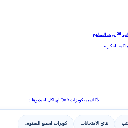
اب
بوت المناهج
لكية الفكرية
QnA
الأكاديمية
كويزات
الهياكل
الفيديوهات
كتب
نتائج الامتحانات
كويزات لجميع الصفوف