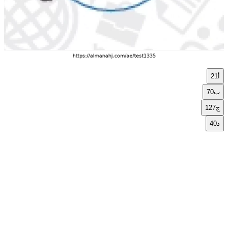
أ
21
ب
70
ج
127
د
40