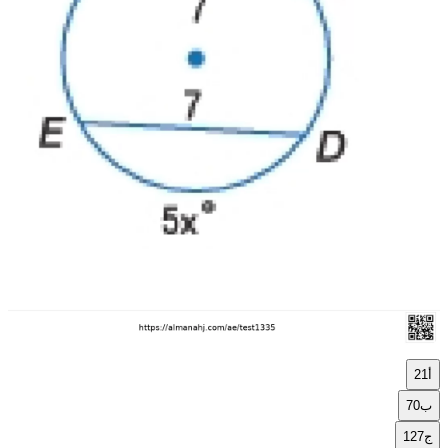
أ
21
ب
70
ج
127