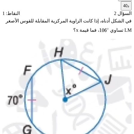
د
40
السؤال 2
النقاط: 1
في الشكل أدناه، إذا كانت الزاوية المركزية المقابلة للقوس الأصغر
LM
تساوي
، فما قيمة
x
؟
106
∘