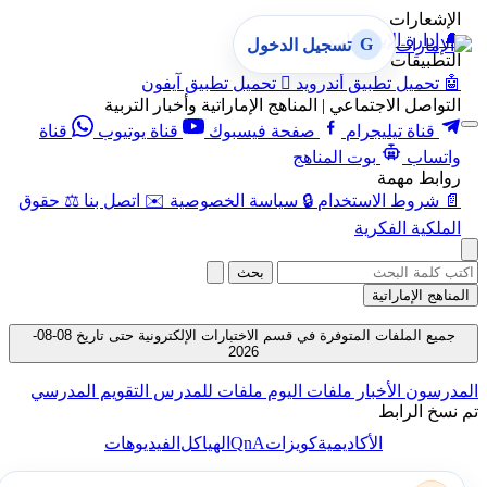
الإشعارات
🔔
إدارة الإشعارات
G
تسجيل الدخول
التطبيقات
🤖
تحميل تطبيق أندرويد

تحميل تطبيق آيفون
التواصل الاجتماعي | المناهج الإماراتية وأخبار التربية
قناة تيليجرام
صفحة فيسبوك
قناة يوتيوب
قناة
واتساب
بوت المناهج
روابط مهمة
📄
شروط الاستخدام
🔒
سياسة الخصوصية
✉️
اتصل بنا
⚖️
حقوق
الملكية الفكرية
بحث
المناهج الإماراتية
جميع الملفات المتوفرة في قسم الاختبارات الإلكترونية حتى تاريخ 08-08-
2026
المدرسون
الأخبار
ملفات اليوم
ملفات للمدرس
التقويم المدرسي
تم نسخ الرابط
QnA
الأكاديمية
كويزات
الهياكل
الفيديوهات