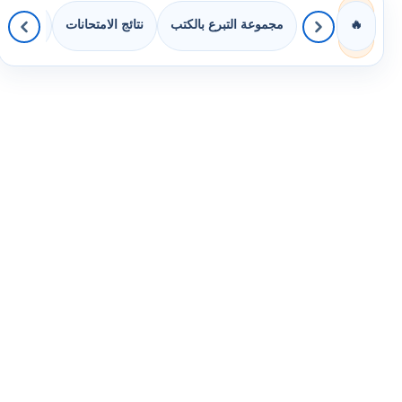
مجموعة التبرع بالكتب
نتائج الامتحانات
كويزات 
🔥