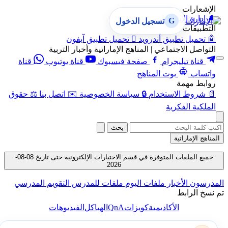
الإشعارات
🔔
إدارة الإشعارات
G
تسجيل الدخول
التطبيقات
🤖
تحميل تطبيق أندرويد

تحميل تطبيق آيفون
التواصل الاجتماعي | المناهج الإماراتية وأخبار التربية
قناة تيليجرام
صفحة فيسبوك
قناة يوتيوب
قناة
واتساب
بوت المناهج
روابط مهمة
📄
شروط الاستخدام
🔒
سياسة الخصوصية
✉️
اتصل بنا
⚖️
حقوق
الملكية الفكرية
بحث
المناهج الإماراتية
جميع الملفات المتوفرة في قسم الاختبارات الإلكترونية حتى تاريخ 08-08-
2026
المدرسون
الأخبار
ملفات اليوم
ملفات للمدرس
التقويم المدرسي
تم نسخ الرابط
QnA
الأكاديمية
كويزات
الهياكل
الفيديوهات