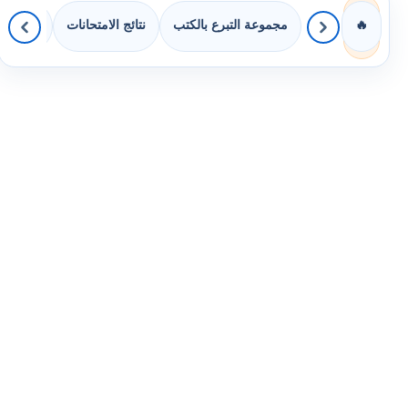
مجموعة التبرع بالكتب
نتائج الامتحانات
كويزات 
🔥