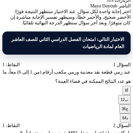
الزيارات
319
الناشر
Maya Dayoub
اختر إجابة واحدة لكل سؤال. عند الاختيار ستظهر النتيجة فورًا:
الأخضر صحيح، والأحمر خطأ، وسيظهر تفسير الإجابة مباشرة إن
كان متوفرًا. وبعد آخر سؤال ستظهر الدرجة النهائية تلقائيًا.
الاختبار التالي: امتحان الفصل الدراسي الثاني للصف العاشر
العام لمادة الرياضيات
السؤال 1
النقاط: 1
عند رمي قطعة نقد معدنية ورمي مكعب أرقام (من 1 إلى 6) معاً، ما
هو عدد النتائج الممكنة في فضاء العينة؟
أ
8
ب
12
ج
36
د
64
السؤال 2
النقاط: 1
بامكان سهيلة اختيار مشغل MP3 بقرص صلب سعته 4 أو 8