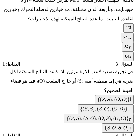
جيجابايت، وبأربعة ألوان مختلفة، مع خيارين لوصلة التحرك وخيارين
لقاعدة التثبيت. ما عدد النتائج الممكنة لهذه الاختيارات؟
أ
16
ب
24
ج
32
د
64
السؤال 3
النقاط: 1
في تجربة تسديد لاعب لكرة مرتين، إذا كانت النتائج الممكنة لكل
ضربة هي إما منطقة آمنة (S) أو خارج الملعب (O)، فما هو فضاء
العينة الصحيح؟
أ
{
(
S
,
S
)
,
(
O
,
O
)
}
ب
{
(
S
,
S
)
,
(
S
,
O
)
,
(
O
,
O
)
}
ج
{
(
S
,
S
)
,
(
S
,
O
)
,
(
O
,
S
)
,
(
O
,
O
)
}
د
{
S
,
O
,
S
,
O
}
السؤال 4
النقاط: 1