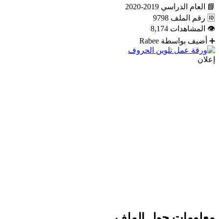
📘
العام الدراسي
2019-2020
🆔
رقم الملف
9798
👁
المشاهدات
8,174
➕
أضيف بواسطة
Rabee
إعلان
معلومات حول الملف