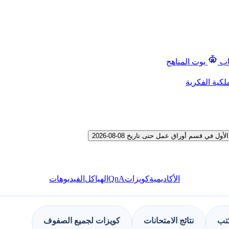
اب
بوت المناهج
لكية الفكرية
ي قسم أوراق عمل حتى تاريخ 08-08-2026
QnA
الأكاديمية
كويزات
الهياكل
الفيديوهات
كتب
نتائج الامتحانات
كويزات لجميع الصفوف