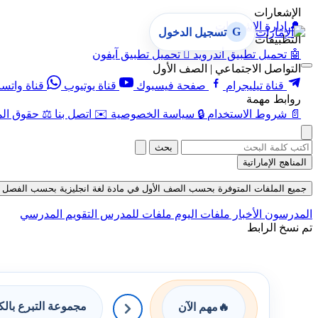
الإشعارات
🔔
إدارة الإشعارات
G
تسجيل الدخول
التطبيقات
🤖
تحميل تطبيق أندرويد

تحميل تطبيق آيفون
التواصل الاجتماعي | الصف الأول
قناة تيليجرام
صفحة فيسبوك
قناة يوتيوب
قناة واتس
روابط مهمة
📄
شروط الاستخدام
🔒
سياسة الخصوصية
✉️
اتصل بنا
⚖️
حقوق الم
بحث
المناهج الإماراتية
جميع الملفات المتوفرة بحسب الصف الأول في مادة لغة انجليزية بحسب الفصل الأول ف
المدرسون
الأخبار
ملفات اليوم
ملفات للمدرس
التقويم المدرسي
تم نسخ الرابط
مجموعة التبرع بال
🔥
مهم الآن