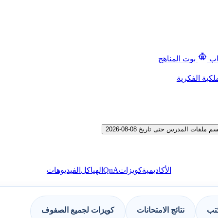
اب
بوت المناهج
لكية الفكرية
QnA
الأكاديمية
كويزات
الهياكل
الفيديوهات
كتب
نتائج الامتحانات
كويزات لجميع الصفوف