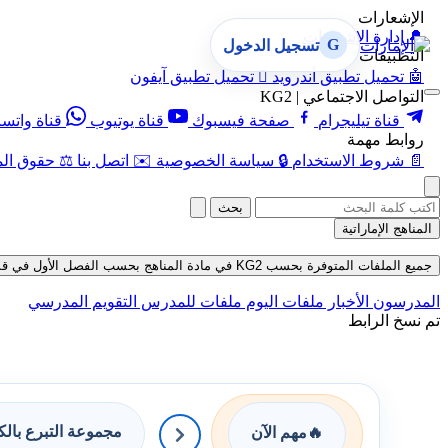
الإشعارات
🔔
إدارة الإشعارات
G
تسجيل الدخول
التطبيقات
🤖
تحميل تطبيق أندرويد

تحميل تطبيق آيفون
التواصل الاجتماعي | KG2
قناة تيليجرام
صفحة فيسبوك
قناة يوتيوب
قناة واتس
روابط مهمة
📄
شروط الاستخدام
🔒
سياسة الخصوصية
✉️
اتصل بنا
⚖️
حقوق الم
بحث
المناهج الإماراتية
جميع الملفات المتوفرة بحسب KG2 في مادة المناهج بحسب الفصل الأول في قسم ملفات المدرس حتى تاريخ 08-08-2026
المدرسون
الأخبار
ملفات اليوم
ملفات للمدرس
التقويم المدرسي
تم نسخ الرابط
مجموعة التبرع بال
🔥
مهم الآن