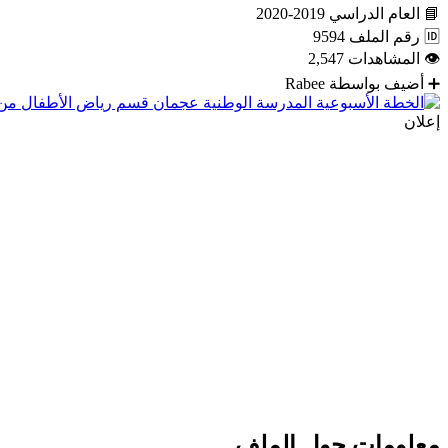
📘
العام الدراسي
2019-2020
🆔
رقم الملف
9594
👁
المشاهدات
2,547
➕
أضيف بواسطة
Rabee
إعلان
معلومات حول الملف