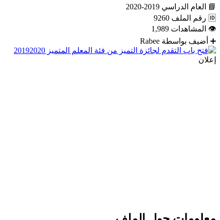
📘
العام الدراسي
2019-2020
🆔
رقم الملف
9260
👁
المشاهدات
1,989
➕
أضيف بواسطة
Rabee
إعلان
معلومات حول الملف