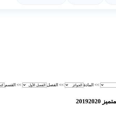
>>
المادة
>>
الفصل
>>
القسم
201920