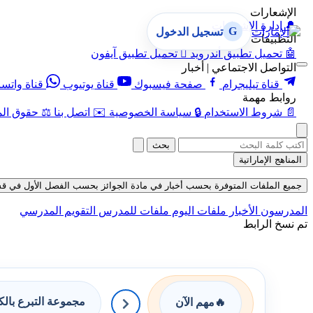
الإشعارات
🔔
إدارة الإشعارات
G
تسجيل الدخول
التطبيقات
🤖
تحميل تطبيق أندرويد

تحميل تطبيق آيفون
التواصل الاجتماعي | أخبار
قناة تيليجرام
صفحة فيسبوك
قناة يوتيوب
قناة واتس
روابط مهمة
📄
شروط الاستخدام
🔒
سياسة الخصوصية
✉️
اتصل بنا
⚖️
حقوق الم
بحث
المناهج الإماراتية
جميع الملفات المتوفرة بحسب أخبار في مادة الجوائز بحسب الفصل الأول في قسم كتب ل
المدرسون
الأخبار
ملفات اليوم
ملفات للمدرس
التقويم المدرسي
تم نسخ الرابط
مجموعة التبرع بال
🔥
مهم الآن