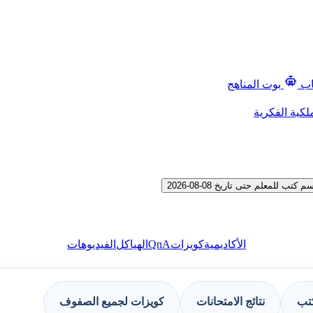
اب
بوت المناهج
لكية الفكرية
لمعلم حتى تاريخ 08-08-2026
QnA
الأكاديمية
كويزات
الهياكل
الفيديوهات
كتب
نتائج الامتحانات
كويزات لجميع الصفوف