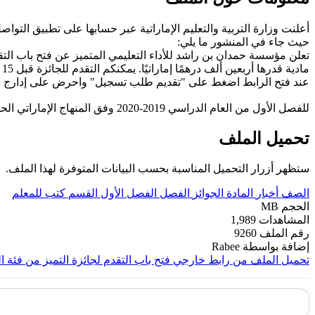
أعلنت وزارة التربية والتعليم الإماراتية عبر حسابها على تطبيق التواصل الاجتماعي "تلغرام
حيث جاء في المنشور ما يلي:
تعلن مؤسسة حمدان بن راشد للأداء التعليمي المتميز عن فتح باب التقد
مادية قدرها أربعين ألف درهمًا إماراتيًا. يمكنكم التقدم للجائزة قبل 15 ديسمبر، عبر موقع الموسسة
عند فتح الرابط اضغط على "تقديم طلب تسجيل" واحرض على إدارج ا
للفصل الأول من العام الدراسي 2019-2020 وفق المنهاج الإماراتي الحديث ----- مع التمنيات لجميع الطلبة بالنجاح والتفوق.
تحميل الملف
ستظهر أزرار التحميل المناسبة بحسب البيانات المتوفرة لهذا الملف.
الصف
أخبار
المادة
الجوائز
الفصل
الفصل الأول
القسم
كتب للمعلم
الحجم
MB
المشاهدات
1,989
رقم الملف
9260
إضافة بواسطة
Rabee
تحميل الملف من رابط خارجي
فتح باب التقدم لجائزة التميز من فئة المعلم ا