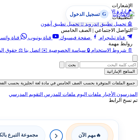
الإشعارات
🔔
إدارة الإشعارات
G
تسجيل الدخول
التطبيقات
🤖
تحميل تطبيق أندرويد

تحميل تطبيق آيفون
التواصل الاجتماعي | الصف الخامس
قناة تيليجرام
صفحة فيسبوك
قناة يوتيوب
قناة واتس
روابط مهمة
📄
شروط الاستخدام
🔒
سياسة الخصوصية
✉️
اتصل بنا
⚖️
حقوق الم
بحث
المناهج الإماراتية
جميع الملفات المتوفرة بحسب الصف الخامس في مادة لغة انجليزية بحسب الفصل الأول
المدرسون
الأخبار
ملفات اليوم
ملفات للمدرس
التقويم المدرسي
تم نسخ الرابط
مجموعة التبرع بال
🔥
مهم الآن