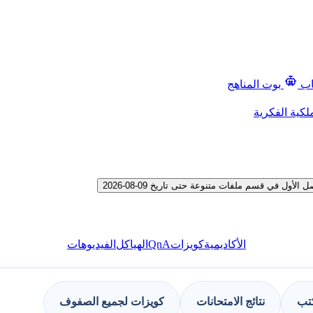
اب
بوت المناهج
لكية الفكرية
 في قسم ملفات متنوعة حتى تاريخ 09-08-2026
QnA
الأكاديمية
كويزات
الهياكل
الفيديوهات
كتب
نتائج الامتحانات
كويزات لجميع الصفوف