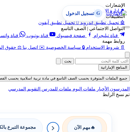
الإشعارات
🔔
إدارة الإشعارات
G
تسجيل الدخول
التطبيقات
🤖
تحميل تطبيق أندرويد

تحميل تطبيق آيفون
التواصل الاجتماعي | الصف التاسع
قناة تيليجرام
صفحة فيسبوك
قناة يوتيوب
قناة واتس
روابط مهمة
📄
شروط الاستخدام
🔒
سياسة الخصوصية
✉️
اتصل بنا
⚖️
حقوق الم
بحث
المناهج الإماراتية
جميع الملفات المتوفرة بحسب الصف التاسع في مادة تربية اسلامية بحسب الفصل الأول
المدرسون
الأخبار
ملفات اليوم
ملفات للمدرس
التقويم المدرسي
تم نسخ الرابط
مجموعة التبرع بال
🔥
مهم الآن