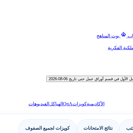
اب
بوت المناهج
لكية الفكرية
 في قسم أوراق عمل حتى تاريخ 06-08-2026
QnA
الأكاديمية
كويزات
الهياكل
الفيديوهات
كتب
نتائج الامتحانات
كويزات لجميع الصفوف