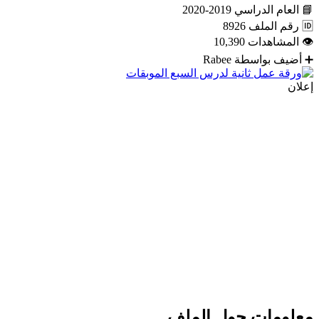
📘
العام الدراسي
2019-2020
🆔
رقم الملف
8926
👁
المشاهدات
10,390
➕
أضيف بواسطة
Rabee
إعلان
معلومات حول الملف