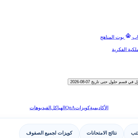
اب
بوت المناهج
لكية الفكرية
 حلول حتى تاريخ 07-08-2026
QnA
الأكاديمية
كويزات
الهياكل
الفيديوهات
كتب
نتائج الامتحانات
كويزات لجميع الصفوف