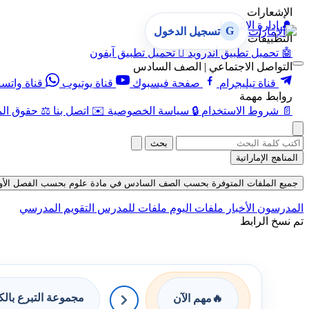
الإشعارات
🔔
إدارة الإشعارات
G
تسجيل الدخول
التطبيقات
🤖
تحميل تطبيق أندرويد

تحميل تطبيق آيفون
التواصل الاجتماعي | الصف السادس
قناة تيليجرام
صفحة فيسبوك
قناة يوتيوب
قناة واتس
روابط مهمة
📄
شروط الاستخدام
🔒
سياسة الخصوصية
✉️
اتصل بنا
⚖️
حقوق الم
بحث
المناهج الإماراتية
جميع الملفات المتوفرة بحسب الصف السادس في مادة علوم بحسب الفصل الأول في قسم
المدرسون
الأخبار
ملفات اليوم
ملفات للمدرس
التقويم المدرسي
تم نسخ الرابط
مجموعة التبرع بال
🔥
مهم الآن