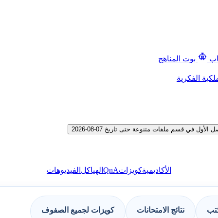
اب
بوت المناهج
لكية الفكرية
 في قسم ملفات متنوعة حتى تاريخ 07-08-2026
QnA
الأكاديمية
كويزات
الهياكل
الفيديوهات
كتب
نتائج الامتحانات
كويزات لجميع الصفوف