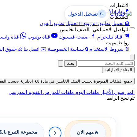
الإشعارات
🔔
إدارة الإشعارات
G
تسجيل الدخول
التطبيقات
🤖
تحميل تطبيق أندرويد

تحميل تطبيق آيفون
التواصل الاجتماعي | الصف الخامس
قناة تيليجرام
صفحة فيسبوك
قناة يوتيوب
قناة واتس
روابط مهمة
📄
شروط الاستخدام
🔒
سياسة الخصوصية
✉️
اتصل بنا
⚖️
حقوق الم
بحث
المناهج الإماراتية
جميع الملفات المتوفرة بحسب الصف الخامس في مادة لغة انجليزية بحسب الفصل الأول
المدرسون
الأخبار
ملفات اليوم
ملفات للمدرس
التقويم المدرسي
تم نسخ الرابط
مجموعة التبرع بال
🔥
مهم الآن