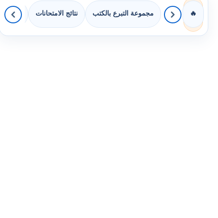
مجموعة التبرع بالكتب
نتائج الامتحانات
كويزات 
🔥