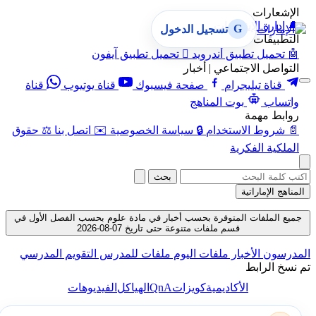
الإشعارات
🔔
إدارة الإشعارات
G
تسجيل الدخول
التطبيقات
🤖
تحميل تطبيق أندرويد

تحميل تطبيق آيفون
التواصل الاجتماعي | أخبار
قناة تيليجرام
صفحة فيسبوك
قناة يوتيوب
قناة
واتساب
بوت المناهج
روابط مهمة
📄
شروط الاستخدام
🔒
سياسة الخصوصية
✉️
اتصل بنا
⚖️
حقوق
الملكية الفكرية
بحث
المناهج الإماراتية
جميع الملفات المتوفرة بحسب أخبار في مادة علوم بحسب الفصل الأول في
قسم ملفات متنوعة حتى تاريخ 07-08-2026
المدرسون
الأخبار
ملفات اليوم
ملفات للمدرس
التقويم المدرسي
تم نسخ الرابط
QnA
الأكاديمية
كويزات
الهياكل
الفيديوهات