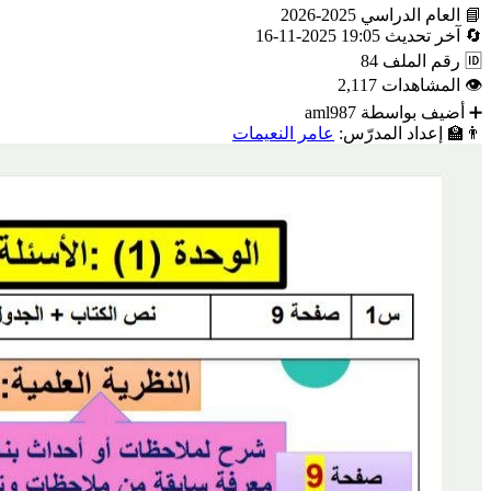
📘
العام الدراسي
2025-2026
🔄
آخر تحديث
19:05 2025-11-16
🆔
رقم الملف
84
👁
المشاهدات
2,117
➕
أضيف بواسطة
aml987
👨‍🏫
إعداد المدرّس:
عامر النعیمات