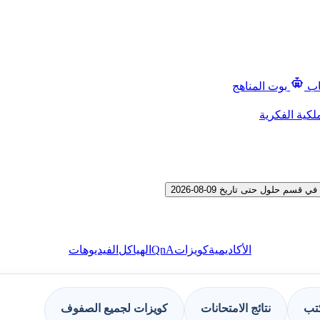
اب
بوت المناهج
لكية الفكرية
حلول حتى تاريخ 09-08-2026
QnA
الأكاديمية
كويزات
الهياكل
الفيديوهات
كتب
نتائج الامتحانات
كويزات لجميع الصفوف