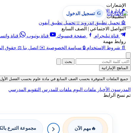
الإشعارات
🔔
إدارة الإشعارات
G
تسجيل الدخول
التطبيقات
🤖
تحميل تطبيق أندرويد

تحميل تطبيق آيفون
التواصل الاجتماعي | الصف السابع
قناة تيليجرام
صفحة فيسبوك
قناة يوتيوب
قناة واتس
روابط مهمة
📄
شروط الاستخدام
🔒
سياسة الخصوصية
✉️
اتصل بنا
⚖️
حقوق الم
بحث
المناهج الإماراتية
جميع الملفات المتوفرة بحسب الصف السابع في مادة علوم بحسب الفصل الأول في قسم 
المدرسون
الأخبار
ملفات اليوم
ملفات للمدرس
التقويم المدرسي
تم نسخ الرابط
مجموعة التبرع بال
🔥
مهم الآن