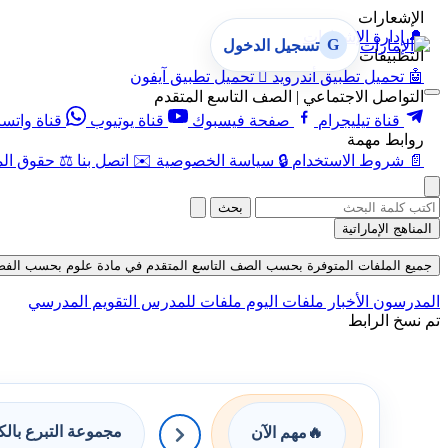
الإشعارات
🔔
إدارة الإشعارات
G
تسجيل الدخول
التطبيقات
🤖
تحميل تطبيق أندرويد

تحميل تطبيق آيفون
التواصل الاجتماعي | الصف التاسع المتقدم
قناة تيليجرام
صفحة فيسبوك
قناة يوتيوب
قناة واتس
روابط مهمة
📄
شروط الاستخدام
🔒
سياسة الخصوصية
✉️
اتصل بنا
⚖️
حقوق الم
بحث
المناهج الإماراتية
جميع الملفات المتوفرة بحسب الصف التاسع المتقدم في مادة علوم بحسب الفصل الثال
المدرسون
الأخبار
ملفات اليوم
ملفات للمدرس
التقويم المدرسي
تم نسخ الرابط
مجموعة التبرع بال
🔥
مهم الآن