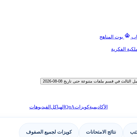
اب
بوت المناهج
لكية الفكرية
ث في قسم ملفات متنوعة حتى تاريخ 08-08-2026
QnA
الأكاديمية
كويزات
الهياكل
الفيديوهات
كتب
نتائج الامتحانات
كويزات لجميع الصفوف