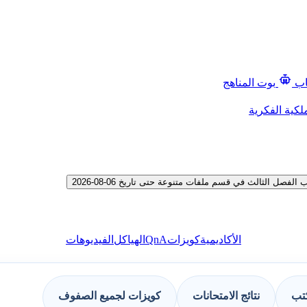
اب
بوت المناهج
لكية الفكرية
 الثالث في قسم ملفات متنوعة حتى تاريخ 06-08-2026
QnA
الأكاديمية
كويزات
الهياكل
الفيديوهات
كتب
نتائج الامتحانات
كويزات لجميع الصفوف