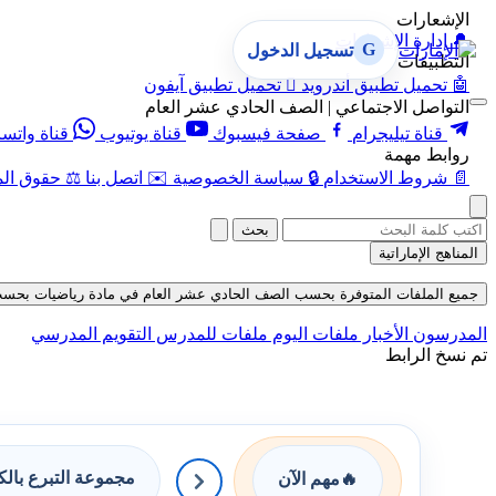
الإشعارات
🔔
إدارة الإشعارات
G
تسجيل الدخول
التطبيقات
🤖
تحميل تطبيق أندرويد

تحميل تطبيق آيفون
التواصل الاجتماعي | الصف الحادي عشر العام
قناة تيليجرام
صفحة فيسبوك
قناة يوتيوب
قناة واتس
روابط مهمة
📄
شروط الاستخدام
🔒
سياسة الخصوصية
✉️
اتصل بنا
⚖️
حقوق الم
بحث
المناهج الإماراتية
جميع الملفات المتوفرة بحسب الصف الحادي عشر العام في مادة رياضيات بحسب الفصل
المدرسون
الأخبار
ملفات اليوم
ملفات للمدرس
التقويم المدرسي
تم نسخ الرابط
مجموعة التبرع بال
🔥
مهم الآن