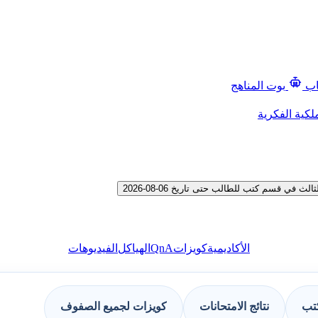
اب
بوت المناهج
لكية الفكرية
ي قسم كتب للطالب حتى تاريخ 06-08-2026
QnA
الأكاديمية
كويزات
الهياكل
الفيديوهات
كتب
نتائج الامتحانات
كويزات لجميع الصفوف