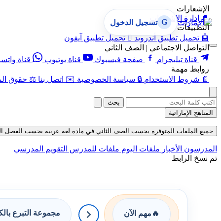
الإشعارات
🔔
إدارة الإشعارات
G
تسجيل الدخول
التطبيقات
🤖
تحميل تطبيق أندرويد

تحميل تطبيق آيفون
التواصل الاجتماعي | الصف الثاني
قناة تيليجرام
صفحة فيسبوك
قناة يوتيوب
قناة واتس
روابط مهمة
📄
شروط الاستخدام
🔒
سياسة الخصوصية
✉️
اتصل بنا
⚖️
حقوق الم
بحث
المناهج الإماراتية
جميع الملفات المتوفرة بحسب الصف الثاني في مادة لغة عربية بحسب الفصل الثالث ف
المدرسون
الأخبار
ملفات اليوم
ملفات للمدرس
التقويم المدرسي
تم نسخ الرابط
مجموعة التبرع بال
🔥
مهم الآن