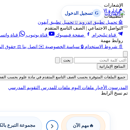
الإشعارات
🔔
إدارة الإشعارات
G
تسجيل الدخول
التطبيقات
🤖
تحميل تطبيق أندرويد

تحميل تطبيق آيفون
التواصل الاجتماعي | الصف التاسع المتقدم
قناة تيليجرام
صفحة فيسبوك
قناة يوتيوب
قناة واتس
روابط مهمة
📄
شروط الاستخدام
🔒
سياسة الخصوصية
✉️
اتصل بنا
⚖️
حقوق الم
بحث
المناهج الإماراتية
جميع الملفات المتوفرة بحسب الصف التاسع المتقدم في مادة علوم بحسب الفصل الثال
المدرسون
الأخبار
ملفات اليوم
ملفات للمدرس
التقويم المدرسي
تم نسخ الرابط
مجموعة التبرع بال
🔥
مهم الآن