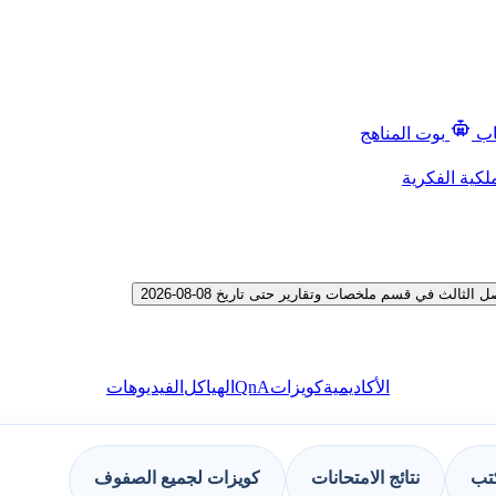
اب
بوت المناهج
لكية الفكرية
ث في قسم ملخصات وتقارير حتى تاريخ 08-08-2026
QnA
الأكاديمية
كويزات
الهياكل
الفيديوهات
كتب
نتائج الامتحانات
كويزات لجميع الصفوف