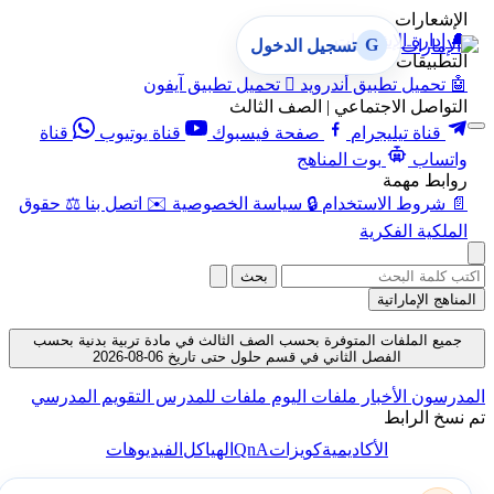
الإشعارات
🔔
إدارة الإشعارات
G
تسجيل الدخول
التطبيقات
🤖
تحميل تطبيق أندرويد

تحميل تطبيق آيفون
التواصل الاجتماعي | الصف الثالث
قناة تيليجرام
صفحة فيسبوك
قناة يوتيوب
قناة
واتساب
بوت المناهج
روابط مهمة
📄
شروط الاستخدام
🔒
سياسة الخصوصية
✉️
اتصل بنا
⚖️
حقوق
الملكية الفكرية
بحث
المناهج الإماراتية
جميع الملفات المتوفرة بحسب الصف الثالث في مادة تربية بدنية بحسب
الفصل الثاني في قسم حلول حتى تاريخ 06-08-2026
لمدرسون
الأخبار
ملفات اليوم
ملفات للمدرس
التقويم المدرسي
م نسخ الرابط
QnA
الأكاديمية
كويزات
الهياكل
الفيديوهات