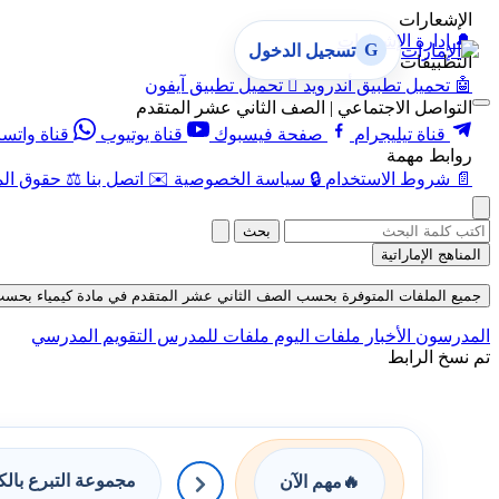
الإشعارات
🔔
إدارة الإشعارات
G
تسجيل الدخول
التطبيقات
🤖
تحميل تطبيق أندرويد

تحميل تطبيق آيفون
التواصل الاجتماعي | الصف الثاني عشر المتقدم
قناة تيليجرام
صفحة فيسبوك
قناة يوتيوب
قناة واتس
روابط مهمة
📄
شروط الاستخدام
🔒
سياسة الخصوصية
✉️
اتصل بنا
⚖️
حقوق الم
بحث
المناهج الإماراتية
جميع الملفات المتوفرة بحسب الصف الثاني عشر المتقدم في مادة كيمياء بحسب الفصل
المدرسون
الأخبار
ملفات اليوم
ملفات للمدرس
التقويم المدرسي
تم نسخ الرابط
مجموعة التبرع بال
🔥
مهم الآن