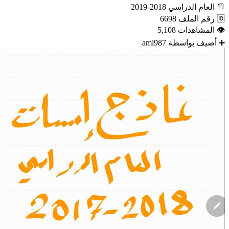
📘
العام الدراسي
2018-2019
🆔
رقم الملف
6698
👁
المشاهدات
5,108
➕
أضيف بواسطة
aml987