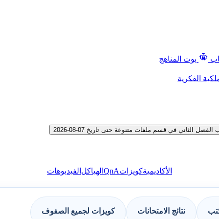
اب
بوت المناهج
لكية الفكرية
 الثاني في قسم ملفات متنوعة حتى تاريخ 07-08-2026
QnA
الأكاديمية
كويزات
الهياكل
الفيديوهات
كتب
نتائج الامتحانات
كويزات لجميع الصفوف