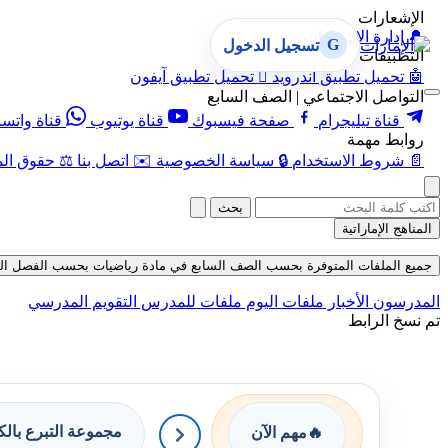
الإشعارات
🔔
إدارة الإشعارات
G
تسجيل الدخول
التطبيقات
🤖
تحميل تطبيق أندرويد

تحميل تطبيق آيفون
التواصل الاجتماعي | الصف السابع
قناة تيليجرام
صفحة فيسبوك
قناة يوتيوب
قناة واتس
روابط مهمة
📄
شروط الاستخدام
🔒
سياسة الخصوصية
✉️
اتصل بنا
⚖️
حقوق الم
بحث
المناهج الإماراتية
جميع الملفات المتوفرة بحسب الصف السابع في مادة رياضيات بحسب الفصل الثاني في 
المدرسون
الأخبار
ملفات اليوم
ملفات للمدرس
التقويم المدرسي
تم نسخ الرابط
مجموعة التبرع بال
🔥
مهم الآن