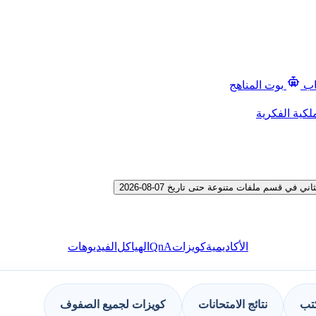
اب
بوت المناهج
لكية الفكرية
قسم ملفات متنوعة حتى تاريخ 07-08-2026
QnA
الأكاديمية
كويزات
الهياكل
الفيديوهات
كتب
نتائج الامتحانات
كويزات لجميع الصفوف