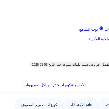
اب
بوت المناهج
لكية الفكرية
أول في قسم ملفات متنوعة حتى تاريخ 06-08-2026
QnA
الأكاديمية
كويزات
الهياكل
الفيديوهات
كتب
نتائج الامتحانات
كويزات لجميع الصفوف