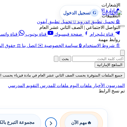
الإشعارات
🔔
إدارة الإشعارات
G
تسجيل الدخول
التطبيقات
🤖
تحميل تطبيق أندرويد

تحميل تطبيق آيفون
التواصل الاجتماعي | الصف الثاني عشر العام
قناة تيليجرام
صفحة فيسبوك
قناة يوتيوب
قناة واتس
روابط مهمة
📄
شروط الاستخدام
🔒
سياسة الخصوصية
✉️
اتصل بنا
⚖️
حقوق الم
بحث
المناهج الإماراتية
جميع الملفات المتوفرة بحسب الصف الثاني عشر العام في مادة فيزياء بحسب الفصل ال
المدرسون
الأخبار
ملفات اليوم
ملفات للمدرس
التقويم المدرسي
تم نسخ الرابط
مجموعة التبرع بال
🔥
مهم الآن