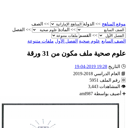
الصف
>>
الدولة
>>
موقع المناه
الفصل
>>
المادة
>>
القسم
>>
ملفات متنوعة
الفصل الأول
علوم صحية
الصف الساب
علوم صحية ملف مكون من 31 ورق
19:28 2019-04-19
التاريخ

2018-2019
العام الدراسي

5951
رقم الملف

3,443
المشاهدات

aml987
أضيف بواسطة