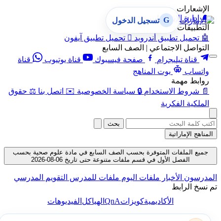
الإشعارات
🔔
إدارة الإشعارات
G
تسجيل الدخول
التطبيقات
🤖
تحميل تطبيق أندرويد

تحميل تطبيق آيفون
التواصل الاجتماعي | الصف السابع
قناة تيليجرام
صفحة فيسبوك
قناة يوتيوب
قناة
واتساب
بوت المناهج
روابط مهمة
📄
شروط الاستخدام
🔒
سياسة الخصوصية
✉️
اتصل بنا
⚖️
حقوق
الملكية الفكرية
بحث
المناهج الإماراتية
جميع الملفات المتوفرة بحسب الصف السابع في مادة علوم صحية بحسب
الفصل الأول في قسم ملفات متنوعة حتى تاريخ 06-08-2026
لمدرسون
الأخبار
ملفات اليوم
ملفات للمدرس
التقويم المدرسي
م نسخ الرابط
QnA
الأكاديمية
كويزات
الهياكل
الفيديوهات