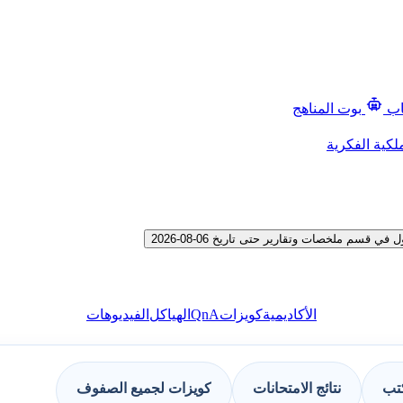
اب
بوت المناهج
لكية الفكرية
م ملخصات وتقارير حتى تاريخ 06-08-2026
QnA
الأكاديمية
كويزات
الهياكل
الفيديوهات
كتب
نتائج الامتحانات
كويزات لجميع الصفوف