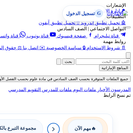
الإشعارات
🔔
إدارة الإشعارات
G
تسجيل الدخول
التطبيقات
🤖
تحميل تطبيق أندرويد

تحميل تطبيق آيفون
التواصل الاجتماعي | الصف السادس
قناة تيليجرام
صفحة فيسبوك
قناة يوتيوب
قناة واتس
روابط مهمة
📄
شروط الاستخدام
🔒
سياسة الخصوصية
✉️
اتصل بنا
⚖️
حقوق الم
بحث
المناهج الإماراتية
جميع الملفات المتوفرة بحسب الصف السادس في مادة علوم بحسب الفصل الأول في قس
المدرسون
الأخبار
ملفات اليوم
ملفات للمدرس
التقويم المدرسي
تم نسخ الرابط
مجموعة التبرع بال
🔥
مهم الآن